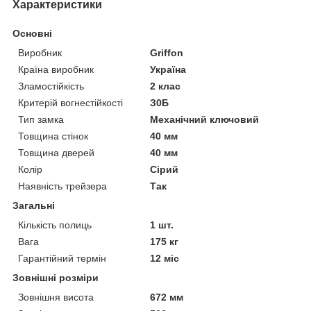
Характеристики
Основні
Виробник
Griffon
Країна виробник
Україна
Зламостійкість
2 клас
Критерій вогнестійкості
З0Б
Тип замка
Механічний ключовий
Товщина стінок
40 мм
Товщина дверей
40 мм
Колір
Сірий
Наявність трейзера
Так
Загальні
Кількість полиць
1 шт.
Вага
175 кг
Гарантійний термін
12 міс
Зовнішні розміри
Зовнішня висота
672 мм