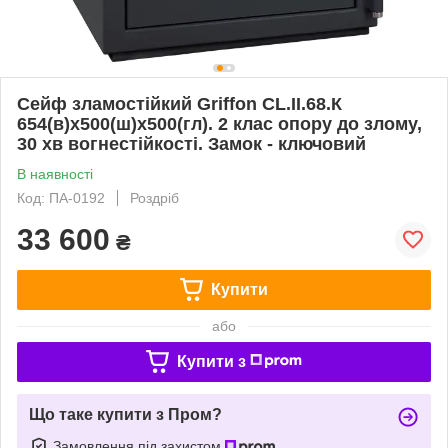
Сейф зламостійкий Griffon CL.II.68.К
654(в)х500(ш)х500(гл). 2 клас опору до злому,
30 хв вогнестійкості. Замок - ключовий
В наявності
Код: ПА-0192
Роздріб
33 600
₴
Купити
або
Купити з
Що таке купити з Пром?
Замовлення під захистом