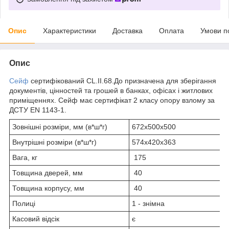
Опис
Характеристики
Доставка
Оплата
Умови п
Опис
Сейф
сертифікований CL.II.68.До призначена для зберігання
документів, цінностей та грошей в банках, офісах і житлових
приміщеннях. Сейф має сертифікат 2 класу опору взлому за
ДСТУ EN 1143-1.
Зовнішні розміри, мм (в*ш*г)
672х500х500
Внутрішні розміри (в*ш*г)
574х420х363
Вага, кг
175
Товщина дверей, мм
40
Товщина корпусу, мм
40
Полиці
1 - знімна
Касовий відсік
є