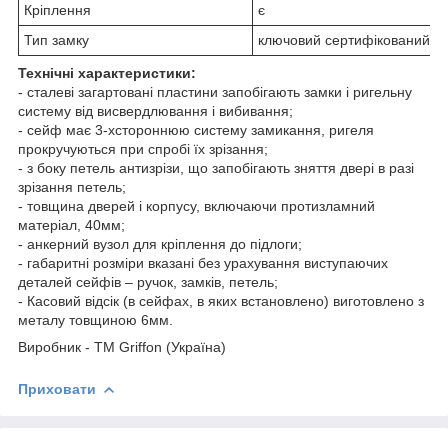
Кріплення
є
Тип замку
ключовий сертифікований 
Технічні характеристики:
- сталеві загартовані пластини запобігають замки і ригельну
систему від висвердлювання і вибивання;
- сейф має 3-хстороннюю систему замикання, ригеля
прокручуються при спробі їх зрізання;
- з боку петель антизрізи, що запобігають зняття двері в разі
зрізання петель;
- товщина дверей і корпусу, включаючи протизламний
матеріал, 40мм;
- анкерний вузол для кріплення до підлоги;
- габаритні розміри вказані без урахування виступаючих
деталей сейфів – ручок, замків, петель;
- Касовий відсік (в сейфах, в яких встановлено) виготовлено з
металу товщиною 6мм.
Виробник - ТМ Griffon (Україна)
Приховати