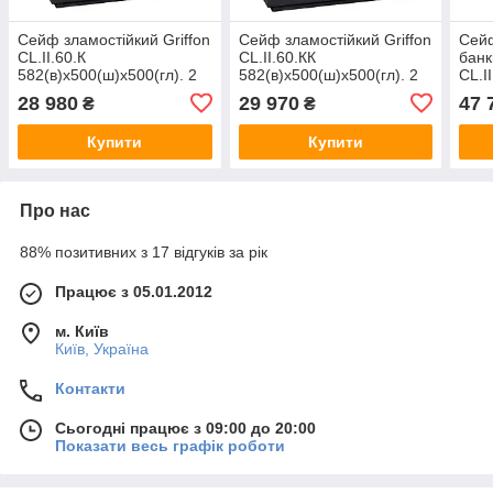
Сейф зламостійкий Griffon
Сейф зламостійкий Griffon
Сейф
CL.II.60.К
CL.II.60.КК
банк
582(в)х500(ш)х500(гл). 2
582(в)х500(ш)х500(гл). 2
CL.I
клас опору до злому, 30 хв
клас опору до злому, 30 хв
654(
28 980
29 970
47 
₴
₴
вогнетривкості. Замок -
вогнетривкості. Замки -
клас
ключовий
два ключових
вогн
Купити
Купити
Про нас
88% позитивних з 17 відгуків за рік
Працює з 05.01.2012
м. Київ
Київ, Україна
Контакти
Сьогодні працює з 09:00 до 20:00
Показати весь графік роботи