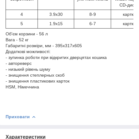
CD-дискі
4
3.9х30
8-9
картки
5
1.9х15
6-7
картки
Об'єм корзини - 56 л
Вага - 52 кг
Габаритні розміри, мм - 395х317х605
Додаткові можливості:
- зупинка роботи при відкритих дверцятах кошика
- автореверс
- низький рівень шуму
- знищення степлерных скоб
- знищення пластикових карток
HSM, Німеччина
Приховати
Характеристики