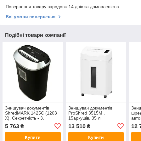
Повернення товару впродовж 14 днів за домовленістю
Всі умови повернення
Подібні товари компанії
Знищувач документів
Знищувач документів
Знищ
ShredMARK 1425С (1203
ProShred 3515M ,
шред
X). Секретність - 3.
15аркушів, 35 л.
авто
Перехрестна різка (5х40)
Секретність - Р5.
26л.
5 763
13 510
12 
₴
₴
Перехрестна різка (2х10)
Пере
Купити
Купити