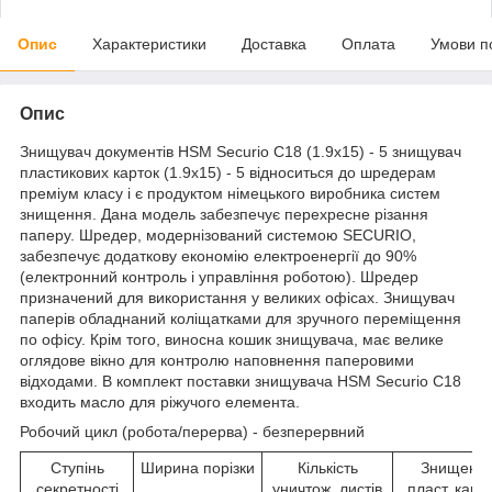
Опис
Характеристики
Доставка
Оплата
Умови п
Опис
Знищувач документів HSM Securio C18 (1.9х15) - 5 знищувач
пластикових карток (1.9х15) - 5 відноситься до шредерам
преміум класу і є продуктом німецького виробника систем
знищення. Дана модель забезпечує перехресне різання
паперу. Шредер, модернізований системою SECURIO,
забезпечує додаткову економію електроенергії до 90%
(електронний контроль і управління роботою). Шредер
призначений для використання у великих офісах. Знищувач
паперів обладнаний коліщатками для зручного переміщення
по офісу. Крім того, виносна кошик знищувача, має велике
оглядове вікно для контролю наповнення паперовими
відходами. В комплект поставки знищувача HSM Securio C18
входить масло для ріжучого елемента.
Робочий цикл (робота/перерва) - безперервний
Ступінь
Ширина порізки
Кількість
Знищенн
секретності
уничтож. листів
пласт. карто