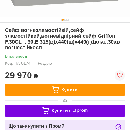
Сейф вогнезламостійкій,сейф
зламостійкий,вогневідпірний сейф Griffon
F.30CL I. 30.E 315(в)х440(ш)х440(г)1клас,30хв
вогнестійкості
В наявності
Код: ПА-0174
Роздріб
29 970
₴
Купити
або
Купити з
Що таке купити з Пром?