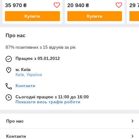
зламостійкий GRIFFON CL
Griffon F. 30CL I. 30.K
315(
35 970
20 940
29 
₴
₴
II.50.E
315(в)х440(ш)х440(гл) 1
клас
472(в)х460(ш)х440(гл) 2
клас, 30хв. Вогнестійкості
Купити
Купити
клас, 30 хв вогнестійкості
Про нас
87% позитивних з 15 відгуків за рік
Працює з 05.01.2012
м. Київ
Київ, Україна
Контакти
Сьогодні працює з 11:00 до 16:00
Показати весь графік роботи
Про нас
Контакти