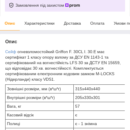
Замовлення під захистом
Опис
Характеристики
Доставка
Оплата
Умови п
Опис
Сейф
огневзломостойкий Griffon F. 30CL I. 30.Е має
сертифікат 1 класу опору взлому за ДСУ EN 1143-1 та
сертифікований на вогнестійкість LFS 30 за ДСТУ EN 15659,
що відповідає 30 хв. вогнестійкості. Комплектується
сертифікованим електронним кодовим замком M-LOCKS
(Нідерланди) класу VDS1.
Зовнішні розміри, мм (в*ш*г)
315х440х440
Внутрішні розміри (в*ш*г)
205х330х301
Вага, кг
57
Касовий відсік
є
Полиці
є - 1 знімна