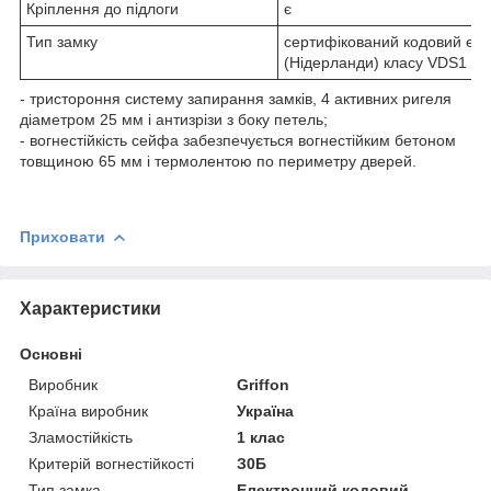
Кріплення до підлоги
є
Тип замку
сертифікований кодовий ел
(Нідерланди) класу VDS1
- тристороння систему запирання замків, 4 активних ригеля
діаметром 25 мм і антизрізи з боку петель;
- вогнестійкість сейфа забезпечується вогнестійким бетоном
товщиною 65 мм і термолентою по периметру дверей.
Приховати
Характеристики
Основні
Виробник
Griffon
Країна виробник
Україна
Зламостійкість
1 клас
Критерій вогнестійкості
З0Б
Тип замка
Електронний кодовий