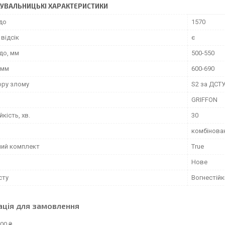
УВАЛЬНИЦЬКІ ХАРАКТЕРИСТИКИ
до
1570
відсік
є
до, мм
500-550
 мм
600-690
ору злому
S2 за ДСТУ
GRIFFON
йкість, хв.
30
комбінова
ний комплект
True
Нове
сту
Вогнестійк
ація для замовлення
00 ₴