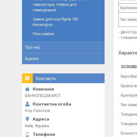
ламінатори, плівка для
Кріпленн
ламінування
Замки для ноутбуків ТМ
Тип замк
Kensington
- двостор
Печі каміни
- товщина
Про нас
Характ
Відгуки
ОСНОВН
Виробни
Контакти
Країна 
Критерій
БАНКСПЕЦЗАХИСТ
Тип зам
Ігор Соколов
Товщина
Товщина
Київ, Україна
Кількіст