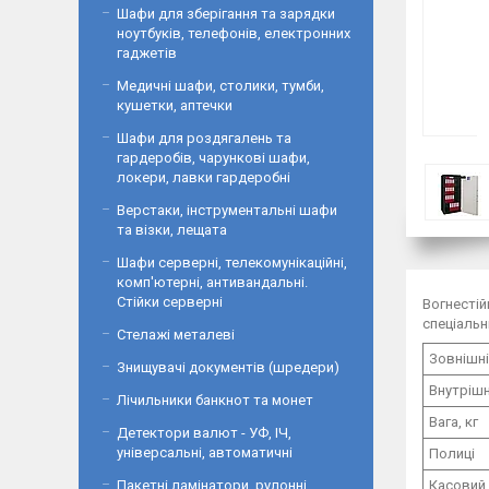
Шафи для зберігання та зарядки
ноутбуків, телефонів, електронних
гаджетів
Медичні шафи, столики, тумби,
кушетки, аптечки
Шафи для роздягалень та
гардеробів, чарункові шафи,
локери, лавки гардеробні
Верстаки, інструментальні шафи
та візки, лещата
Шафи серверні, телекомунікаційні,
комп'ютерні, антивандальні.
Стійки серверні
Вогнесті
спеціальн
Стелажі металеві
Зовнішні
Знищувачі документів (шредери)
Внутрішн
Лічильники банкнот та монет
Вага, кг
Детектори валют - УФ, ІЧ,
універсальні, автоматичні
Полиці
Пакетні ламінатори, рулонні
Касовий 