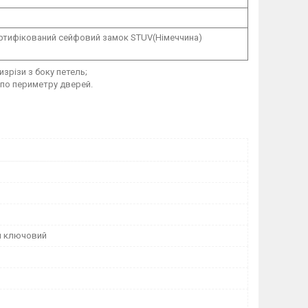
ртифікований сейфовий замок STUV(Німеччина)
зрізи з боку петель;
 по периметру дверей.
й ключовий