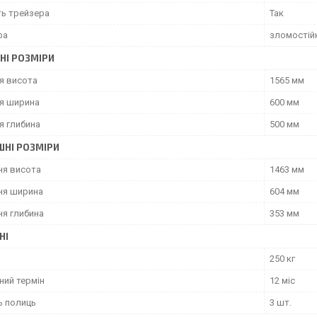
ть трейзера
Так
фа
зломостійк
НІ РОЗМІРИ
я висота
1565 мм
я ширина
600 мм
я глибина
500 мм
ШНІ РОЗМІРИ
ня висота
1463 мм
ня ширина
604 мм
ня глибина
353 мм
НІ
250 кг
ний термін
12 міс
ь полиць
3 шт.