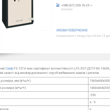
+380 (67) 209-76-25
Kievstar
повернення товару протягом 14 дн
йкий
Сейф
FS.157.K має сертифікат вогнестійкості LFS 30 P ДСТУ EN 15659,
ий захист від висвердлювання і спроб вибивання замків і ригелів.
 розміри, мм (в*ш*г)
1565х600х500
і розміри (в*ш*г)
1463х604х353
250
є - 3
відсік
є