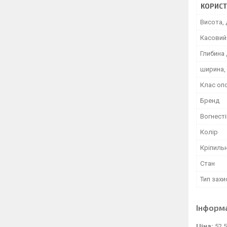
КОРИСТ
Висота, 
Касовий 
Глибина 
ширина,
Клас оп
Бренд
Вогнесті
Колір
Кріпиль
Стан
Тип захи
Інформ
Ціна:
52 5