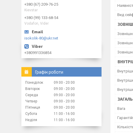
+380 (67) 209-76-25
Наявніс
Kievstar
Вид сей
+380 (99) 133-68-54
Vodafon, Vider
ЗОВНІШ
Зовнішн
isokolik-80@ukr.net
Зовнішн
Зовнішн
+380991336854
ВНУТРІ
Внутріш
Графік роботи
Внутріш
Понеділок
09:00
20:00
Вівторок
09:00
20:00
Внутріш
Середа
09:00
20:00
ЗАГАЛЬ
Четвер
09:00
20:00
Пʼятниця
09:00
20:00
Вага
Субота
11:00
16:00
Гарантій
Неділя
11:00
16:00
Кількіст