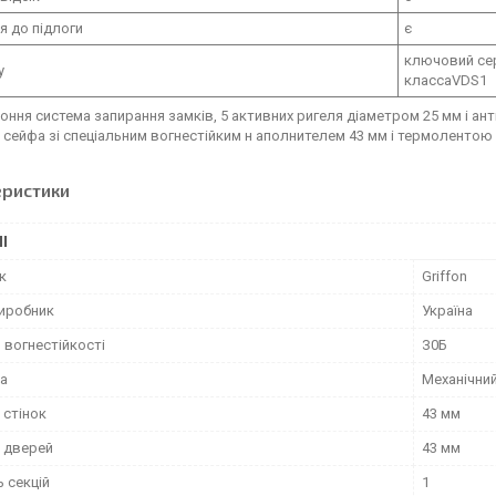
я до підлоги
є
ключовий се
у
классаVDS1
оння система запирання замків, 5 активних ригеля діаметром 25 мм і анти
 сейфа зі спеціальним вогнестійким н аполнителем 43 мм і термолентою
еристики
І
к
Griffon
виробник
Україна
 вогнестійкості
З0Б
ка
Механічни
 стінок
43 мм
 дверей
43 мм
ь секцій
1