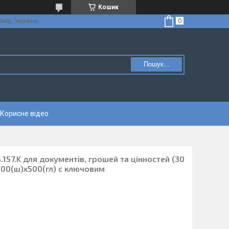
Кошик
Київ, Україна
Пошук...
Корисне відео
S.157.K для документів, грошей та цінностей (30
х600(ш)х500(гл) с ключовим