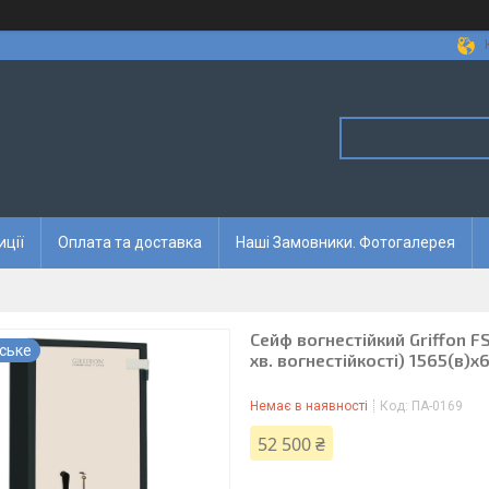
иції
Оплата та доставка
Наші Замовники. Фотогалерея
Сейф вогнестійкий Griffon F
ське
хв. вогнестійкості) 1565(в)
Немає в наявності
Код:
ПА-0169
52 500 ₴