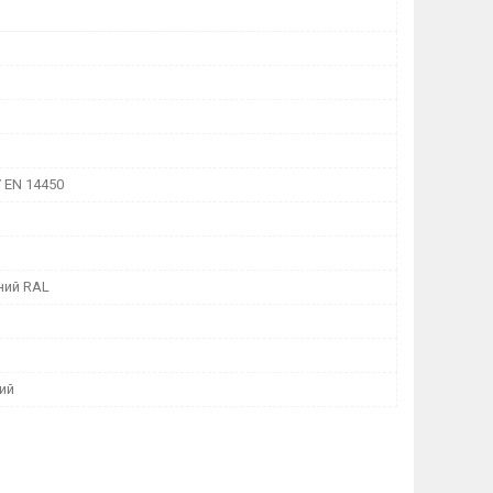
 EN 14450
ний RAL
ий