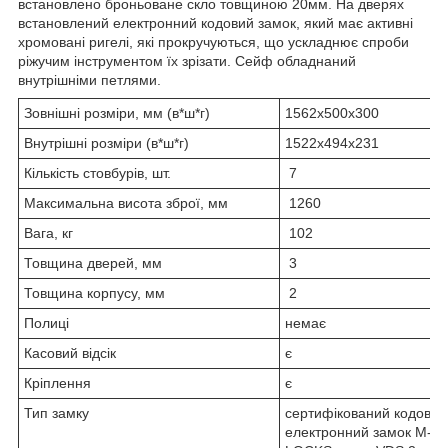
встановлено броньоване скло товщиною 20мм. На дверях
встановлений електронний кодовий замок, який має активні
хромовані ригелі, які прокручуються, що ускладнює спроби
ріжучим інструментом їх зрізати. Сейф обладнаний
внутрішніми петлями.
Зовнішні розміри, мм (в*ш*г)
1562х500х300
Внутрішні розміри (в*ш*г)
1522х494х231
Кількість стовбурів, шт.
7
Максимальна висота зброї, мм
1260
Вага, кг
102
Товщина дверей, мм
3
Товщина корпусу, мм
2
Полиці
немає
Касовий відсік
є
Кріплення
є
Тип замку
сертифікований кодовий
електронний замок M-