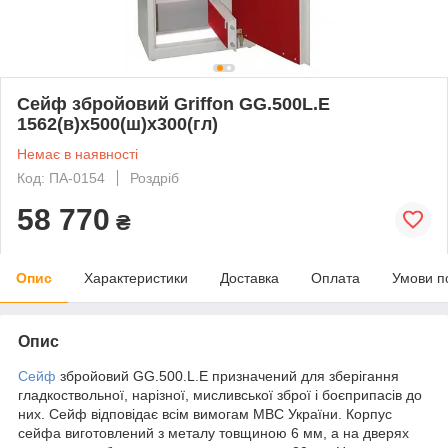
Сейф збройовий Griffon GG.500L.E
1562(в)х500(ш)х300(гл)
Немає в наявності
Код: ПА-0154
Роздріб
58 770
₴
Опис
Характеристики
Доставка
Оплата
Умови п
Опис
Сейф
збройовий GG.500.L.E призначений для зберігання
гладкоствольної, нарізної, мисливської зброї і боєприпасів до
них. Сейф відповідає всім вимогам МВС України. Корпус
сейфа виготовлений з металу товщиною 6 мм, а на дверях