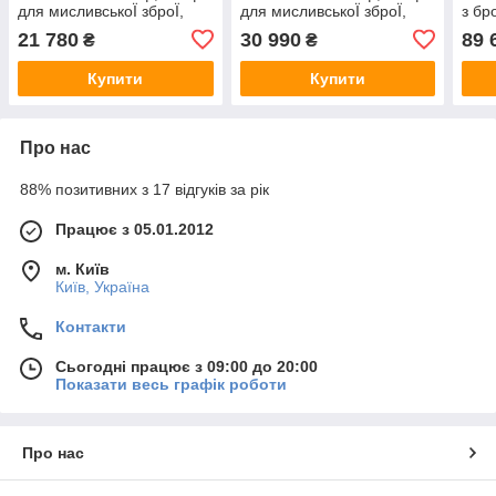
для мисливськоЇ зброЇ,
для мисливськоЇ зброЇ,
з бр
збройова шафа Griffon
збройова шафа Griffon
1512
21 780
30 990
89 
₴
₴
GE.300.K на 5 стволів
GE.300.E на 5 стволів
1512(в)х300(ш)х350(гл)
1512(в)х300(ш)х350(гл)
Купити
Купити
Про нас
88% позитивних з 17 відгуків за рік
Працює з 05.01.2012
м. Київ
Київ, Україна
Контакти
Сьогодні працює з 09:00 до 20:00
Показати весь графік роботи
Про нас