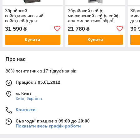
Збройовий
Збройовий сейф,
Збро
сейф,мисливський
мисливський сейф, сейф
мисл
сейф,сейф для
для мисливськоЇ зброЇ,
для 
мисливськоЇ
збройова шафа Griffon
збро
31 590
21 780
30 
₴
₴
зброЇ,збройова
GE.300.K на 5 стволів
GE.3
шафаGriffon GE.450.K.L
1512(в)х300(ш)х350(гл)
1512
Купити
Купити
CREAM на
5стволів1512(в)х450(ш)х370(гл)
Про нас
88% позитивних з 17 відгуків за рік
Працює з 05.01.2012
м. Київ
Київ, Україна
Контакти
Сьогодні працює з 09:00 до 20:00
Показати весь графік роботи