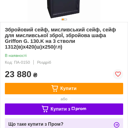
Збройовий сейф, мисливський сейф, сейф
для мисливськоЇ зброЇ, збройова шафа
Griffon G. 130.K на 3 стволи
1312(в)х420(ш)х250(гл)
В наявності
Код: ПА-0150
Роздріб
23 880
₴
Купити
або
Купити з
Що таке купити з Пром?