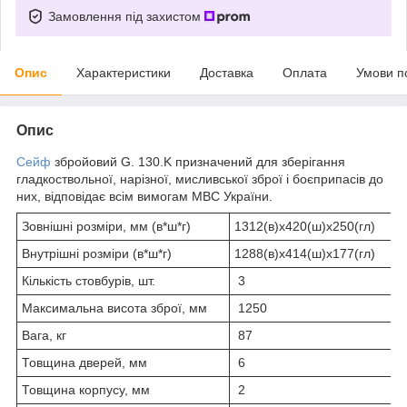
Замовлення під захистом
Опис
Характеристики
Доставка
Оплата
Умови п
Опис
Сейф
збройовий G. 130.K призначений для зберігання
гладкоствольної, нарізної, мисливської зброї і боєприпасів до
них, відповідає всім вимогам МВС України.
Зовнішні розміри, мм (в*ш*г)
1312(в)х420(ш)х250(гл)
Внутрішні розміри (в*ш*г)
1288(в)х414(ш)х177(гл)
Кількість стовбурів, шт.
3
Максимальна висота зброї, мм
1250
Вага, кг
87
Товщина дверей, мм
6
Товщина корпусу, мм
2