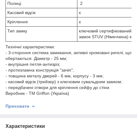
Полиці
2
Касовий відсік
є
Кріплення
є
Тип замку
ключовий сертифікований с
замок STUV (Німеччина) кла
Технічні характеристики:
- 3-стороння система замикання, активні хромовані ригелі, що
обертаються. Діаметр - 25 мм;
- внутрішня петля-антизріз;
- протизламна конструкція "зачіп";
- товщина металу дверей - 6 мм, корпусу - 3 мм;
- касовий відсік (трейзер) з ключовим сувальдним замком;
- передбачені отвори для кріплення сейфу до стіни.
Виробник - ТМ Griffon (Україна)
Приховати
Характеристики