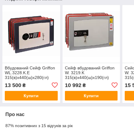
Вбудований Сейф Griffon
Сейф вбудований Griffon
Сейф
WL.3228.K.E
W. 3219.K
W. 3
315(в)х440(ш)х280(гл)
315(в)х440(ш)х190(гл)
315(
(сейф вбудований в стіну,
(сейф вбудований в стіну,
(сей
13 500
10 992
15 
₴
₴
тайник)
тайник)
тайн
Купити
Купити
Про нас
87% позитивних з 15 відгуків за рік