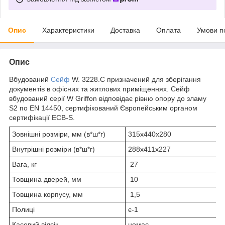
Опис
Характеристики
Доставка
Оплата
Умови п
Опис
Вбудований
Сейф
W. 3228.C призначений для зберігання
документів в офісних та житлових приміщеннях. Сейф
вбудований серії W Griffon відповідає рівню опору до зламу
S2 по EN 14450, сертифікований Європейським органом
сертифікації ECB-S.
Зовнішні розміри, мм (в*ш*г)
315х440х280
Внутрішні розміри (в*ш*г)
288х411х227
Вага, кг
27
Товщина дверей, мм
10
Товщина корпусу, мм
1,5
Полиці
є-1
Касовий відсік
немає