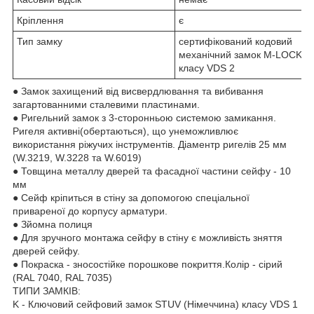
Кріплення
є
Тип замку
сертифікований кодовий
механічний замок M-LOCKS
класу VDS 2
● Замок захищений від висвердлювання та вибивання
загартованними сталевими пластинами.
● Ригельний замок з 3-сторонньою системою замикання.
Ригеля активні(обертаються), що унеможливлює
використання ріжучих інструментів. Діаментр ригелів 25 мм
(W.3219, W.3228 та W.6019)
● Товщина металлу дверей та фасадної частини сейфу - 10
мм
● Сейф кріпиться в стіну за допомогою спеціальної
привареної до корпусу арматури.
● Зйомна полиця
● Для зручного монтажа сейфу в стіну є можливість зняття
дверей сейфу.
● Покраска - зносостійке порошкове покриття.Колір - сірий
(RAL 7040, RAL 7035)
ТИПИ ЗАМКІВ:
K - Ключовий сейфовий замок STUV (Німеччина) класу VDS 1