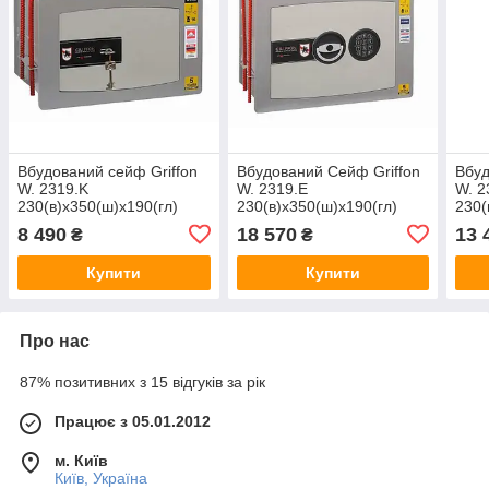
Вбудований сейф Griffon
Вбудований Сейф Griffon
Вбуд
W. 2319.K
W. 2319.E
W. 2
230(в)х350(ш)х190(гл)
230(в)х350(ш)х190(гл)
230(
(сейф вбудований в стіну,
(сейф вбудований в стіну,
(сей
8 490
18 570
13 
₴
₴
тайник)
тайник)
тайн
Купити
Купити
Про нас
87% позитивних з 15 відгуків за рік
Працює з 05.01.2012
м. Київ
Київ, Україна