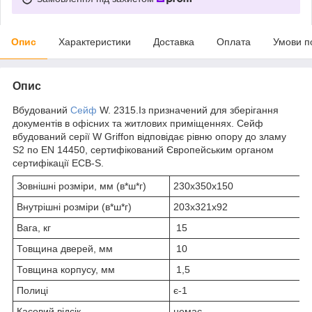
Опис
Характеристики
Доставка
Оплата
Умови п
Опис
Вбудований
Сейф
W. 2315.Із призначений для зберігання
документів в офісних та житлових приміщеннях. Сейф
вбудований серії W Griffon відповідає рівню опору до зламу
S2 по EN 14450, сертифікований Європейським органом
сертифікації ECB-S.
Зовнішні розміри, мм (в*ш*г)
230х350х150
Внутрішні розміри (в*ш*г)
203х321х92
Вага, кг
15
Товщина дверей, мм
10
Товщина корпусу, мм
1,5
Полиці
є-1
Касовий відсік
немає