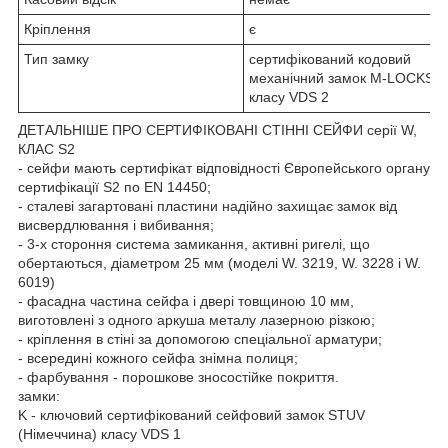
Кріплення
є
Тип замку
сертифікований кодовий
механічний замок M-LOCKS
класу VDS 2
ДЕТАЛЬНІШЕ ПРО СЕРТИФІКОВАНІ СТІННІ СЕЙФИ серії W,
КЛАС S2
- сейфи мають сертифікат відповідності Європейського органу
сертифікації S2 по EN 14450;
- сталеві загартовані пластини надійно захищає замок від
висвердлювання і вибивання;
- 3-х стороння система замикання, активні ригелі, що
обертаються, діаметром 25 мм (моделі W. 3219, W. 3228 і W.
6019)
- фасадна частина сейфа і двері товщиною 10 мм,
виготовлені з одного аркуша металу лазерною різкою;
- кріплення в стіні за допомогою спеціальної арматури;
- всередині кожного сейфа знімна полиця;
- фарбування - порошкове зносостійке покриття.
замки:
K - ключовий сертифікований сейфовий замок STUV
(Німеччина) класу VDS 1