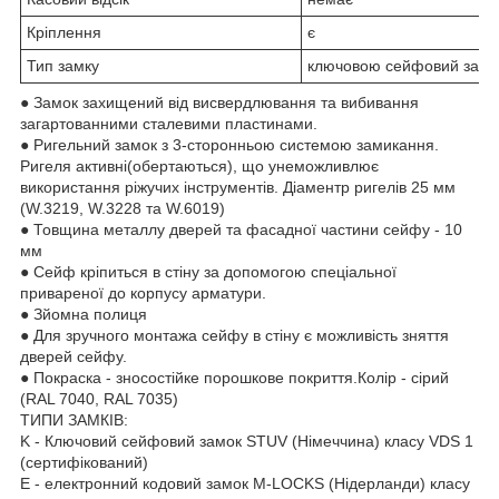
Кріплення
є
Тип замку
ключовою сейфовий замо
● Замок захищений від висвердлювання та вибивання
загартованними сталевими пластинами.
● Ригельний замок з 3-сторонньою системою замикання.
Ригеля активні(обертаються), що унеможливлює
використання ріжучих інструментів. Діаментр ригелів 25 мм
(W.3219, W.3228 та W.6019)
● Товщина металлу дверей та фасадної частини сейфу - 10
мм
● Сейф кріпиться в стіну за допомогою спеціальної
привареної до корпусу арматури.
● Зйомна полиця
● Для зручного монтажа сейфу в стіну є можливість зняття
дверей сейфу.
● Покраска - зносостійке порошкове покриття.Колір - сірий
(RAL 7040, RAL 7035)
ТИПИ ЗАМКІВ:
K - Ключовий сейфовий замок STUV (Німеччина) класу VDS 1
(сертифікований)
E - електронний кодовий замок M-LOCKS (Нідерланди) класу