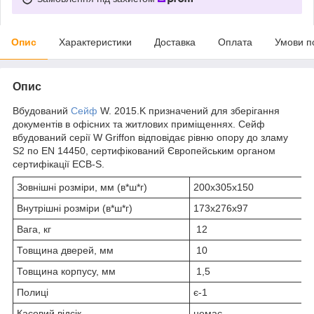
Опис
Характеристики
Доставка
Оплата
Умови п
Опис
Вбудований
Сейф
W. 2015.K призначений для зберігання
документів в офісних та житлових приміщеннях. Сейф
вбудований серії W Griffon відповідає рівню опору до зламу
S2 по EN 14450, сертифікований Європейським органом
сертифікації ECB-S.
Зовнішні розміри, мм (в*ш*г)
200х305х150
Внутрішні розміри (в*ш*г)
173х276х97
Вага, кг
12
Товщина дверей, мм
10
Товщина корпусу, мм
1,5
Полиці
є-1
Касовий відсік
немає