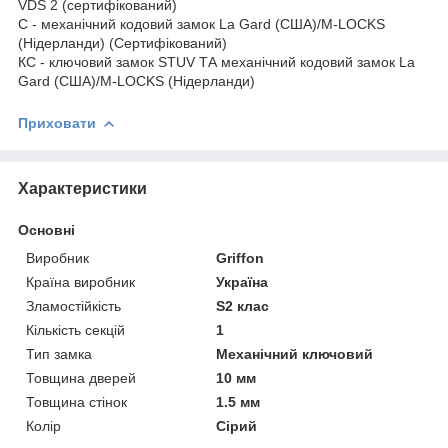
VDS 2 (сертифікований)
C - механічний кодовий замок La Gard (США)/M-LOCKS
(Нідерланди) (Сертифікований)
КС - ключовий замок STUV ТА механічний кодовий замок La
Gard (США)/M-LOCKS (Нідерланди)
Приховати
Характеристики
Основні
Виробник
Griffon
Країна виробник
Україна
Зламостійкість
S2 клас
Кількість секцій
1
Тип замка
Механічний ключовий
Товщина дверей
10 мм
Товщина стінок
1.5 мм
Колір
Сірий