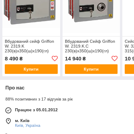
Вбудований сейф Griffon
Вбудований Сейф Griffon
Сейф
W. 2319.K
W. 2319.K.C
W. 3
230(в)х350(ш)х190(гл)
230(в)х350(ш)х190(гл)
315(
(сейф вбудований в стіну,
(сейф вбудований в стіну,
(сей
8 490
14 940
10 
₴
₴
тайник)
тайник)
тайн
Купити
Купити
Про нас
88% позитивних з 17 відгуків за рік
Працює з 05.01.2012
м. Київ
Київ, Україна