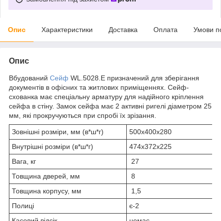
Опис
Характеристики
Доставка
Оплата
Умови п
Опис
Вбудований
Сейф
WL.5028.Е призначений для зберігання
документів в офісних та житлових приміщеннях. Сейф-
схованка має спеціальну арматуру для надійного кріплення
сейфа в стіну. Замок сейфа має 2 активні ригелі діаметром 25
мм, які прокручуються при спробі їх зрізання.
Зовнішні розміри, мм (в*ш*г)
500х400х280
Внутрішні розміри (в*ш*г)
474х372х225
Вага, кг
27
Товщина дверей, мм
8
Товщина корпусу, мм
1,5
Полиці
є-2
Касовий відсік
немає