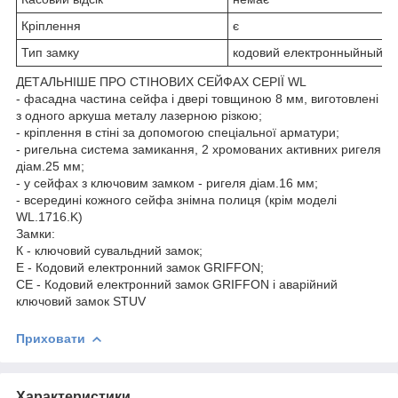
Кріплення
є
Тип замку
кодовий електронныйный з
ДЕТАЛЬНІШЕ ПРО СТІНОВИХ СЕЙФАХ СЕРІЇ WL
- фасадна частина сейфа і двері товщиною 8 мм, виготовлені
з одного аркуша металу лазерною різкою;
- кріплення в стіні за допомогою спеціальної арматури;
- ригельна система замикання, 2 хромованих активних ригеля
діам.25 мм;
- у сейфах з ключовим замком - ригеля діам.16 мм;
- всередині кожного сейфа знімна полиця (крім моделі
WL.1716.K)
Замки:
К - ключовий сувальдний замок;
Е - Кодовий електронний замок GRIFFON;
СЕ - Кодовий електронний замок GRIFFON і аварійний
ключовий замок STUV
Приховати
Характеристики