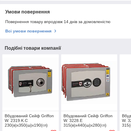
Умови повернення
Повернення товару впродовж 14 днів за домовленістю
Всі умови повернення
Подібні товари компанії
Вбудований Сейф Griffon
Вбудований Сейф Griffon
Вбуд
W. 2319.K.C
W. 3228.E
W. 3
230(в)х350(ш)х190(гл)
315(в)х440(ш)х280(гл)
315(
(сейф вбудований в стіну,
(сейф вбудований в стіну,
(сей