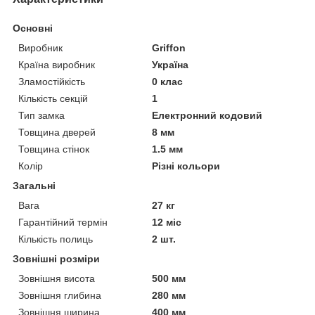
Основні
Виробник
Griffon
Країна виробник
Україна
Зламостійкість
0 клас
Кількість секцій
1
Тип замка
Електронний кодовий
Товщина дверей
8 мм
Товщина стінок
1.5 мм
Колір
Різні кольори
Загальні
Вага
27 кг
Гарантійний термін
12 міс
Кількість полиць
2 шт.
Зовнішні розміри
Зовнішня висота
500 мм
Зовнішня глибина
280 мм
Зовнішня ширина
400 мм