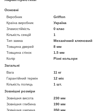
Основні
Виробник
Griffon
Країна виробник
Україна
Зламостійкість
0 клас
Кількість секцій
1
Тип замка
Механічний ключовий
Товщина дверей
8 мм
Товщина стінок
1.5 мм
Колір
Різні кольори
Загальні
Вага
11 кг
Гарантійний термін
12 міс
Кількість полиць
1 шт.
Зовнішні розміри
Зовнішня висота
230 мм
Зовнішня глибина
190 мм
Зовнішня ширина
350 мм