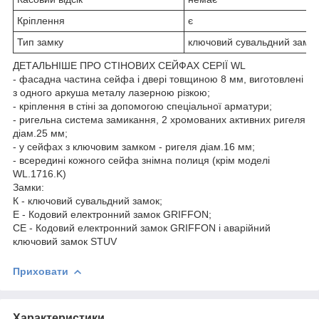
Кріплення
є
Тип замку
ключовий сувальдний замо
ДЕТАЛЬНІШЕ ПРО СТІНОВИХ СЕЙФАХ СЕРІЇ WL
- фасадна частина сейфа і двері товщиною 8 мм, виготовлені
з одного аркуша металу лазерною різкою;
- кріплення в стіні за допомогою спеціальної арматури;
- ригельна система замикання, 2 хромованих активних ригеля
діам.25 мм;
- у сейфах з ключовим замком - ригеля діам.16 мм;
- всередині кожного сейфа знімна полиця (крім моделі
WL.1716.K)
Замки:
К - ключовий сувальдний замок;
Е - Кодовий електронний замок GRIFFON;
СЕ - Кодовий електронний замок GRIFFON і аварійний
ключовий замок STUV
Приховати
Характеристики