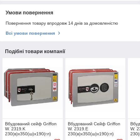
Умови повернення
Повернення товару впродовж 14 днів за домовленістю
Всі умови повернення
Подібні товари компанії
Вбудований сейф Griffon
Вбудований Сейф Griffon
Вбуд
W. 2319.K
W. 2319.E
W. 2
230(в)х350(ш)х190(гл)
230(в)х350(ш)х190(гл)
230(
(сейф вбудований в стіну,
(сейф вбудований в стіну,
(сей