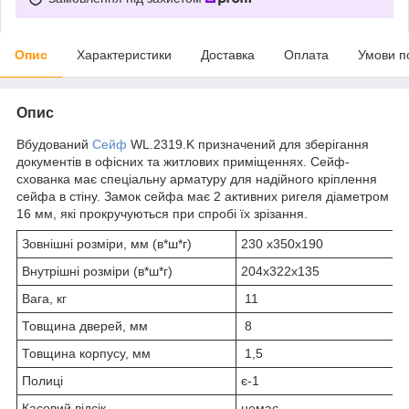
Опис
Характеристики
Доставка
Оплата
Умови п
Опис
Вбудований
Сейф
WL.2319.K призначений для зберігання
документів в офісних та житлових приміщеннях. Сейф-
схованка має спеціальну арматуру для надійного кріплення
сейфа в стіну. Замок сейфа має 2 активних ригеля діаметром
16 мм, які прокручуються при спробі їх зрізання.
Зовнішні розміри, мм (в*ш*г)
230 х350х190
Внутрішні розміри (в*ш*г)
204х322х135
Вага, кг
11
Товщина дверей, мм
8
Товщина корпусу, мм
1,5
Полиці
є-1
Касовий відсік
немає