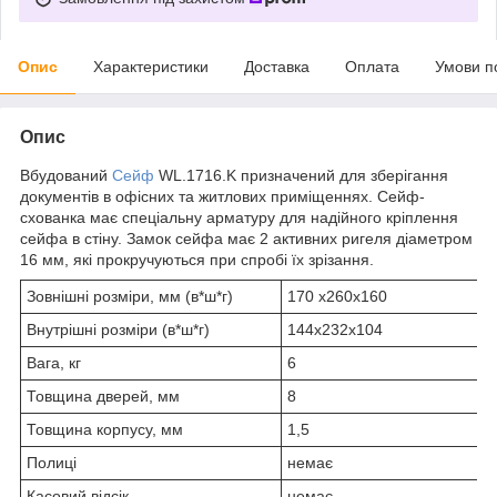
Опис
Характеристики
Доставка
Оплата
Умови п
Опис
Вбудований
Сейф
WL.1716.K призначений для зберігання
документів в офісних та житлових приміщеннях. Сейф-
схованка має спеціальну арматуру для надійного кріплення
сейфа в стіну. Замок сейфа має 2 активних ригеля діаметром
16 мм, які прокручуються при спробі їх зрізання.
Зовнішні розміри, мм (в*ш*г)
170 х260х160
Внутрішні розміри (в*ш*г)
144х232х104
Вага, кг
6
Товщина дверей, мм
8
Товщина корпусу, мм
1,5
Полиці
немає
Касовий відсік
немає