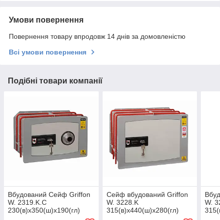
Умови повернення
Повернення товару впродовж 14 днів за домовленістю
Всі умови повернення
Подібні товари компанії
Вбудований Сейф Griffon
Сейф вбудований Griffon
Вбуд
W. 2319.K.C
W. 3228.K
W. 3
230(в)х350(ш)х190(гл)
315(в)х440(ш)х280(гл)
315(
(сейф вбудований в стіну,
(сейф вбудований в стіну,
(сей