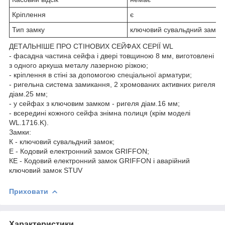
Кріплення
є
Тип замку
ключовий сувальдний замок
ДЕТАЛЬНІШЕ ПРО СТІНОВИХ СЕЙФАХ СЕРІЇ WL
- фасадна частина сейфа і двері товщиною 8 мм, виготовлені
з одного аркуша металу лазерною різкою;
- кріплення в стіні за допомогою спеціальної арматури;
- ригельна система замикання, 2 хромованих активних ригеля
діам.25 мм;
- у сейфах з ключовим замком - ригеля діам.16 мм;
- всередині кожного сейфа знімна полиця (крім моделі
WL.1716.K).
Замки:
К - ключовий сувальдний замок;
Е - Кодовий електронний замок GRIFFON;
КЕ - Кодовий електронний замок GRIFFON і аварійний
ключовий замок STUV
Приховати
Характеристики