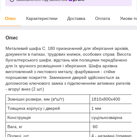
Опис
Характеристики
Доставка
Оплата
Умови п
Опис
Металевий шафа C. 180 призначений для зберігання архівів,
документи в папках, трудових книжок, особових справ. Висота
бухгалтерського шафи, відстань між полицями передбачено
для їх зручного розміщення і зберігання. Шафа архівна
виготовлений з листового металу, фарбування - стійке
порошкове покриття. Замикання дверей здійснюється за
допомогою ключового замка з підключенням активних ригелів
- вгору/ вниз (2 шт.)
Зовнішні розміри, мм (в*ш*г)
1810х800х400
Товщина корпусу і дверей
1 мм
Конструкція
суцільнозварна
Вага, кг
60
Полиці, шт.
4 - незнімні (приварені