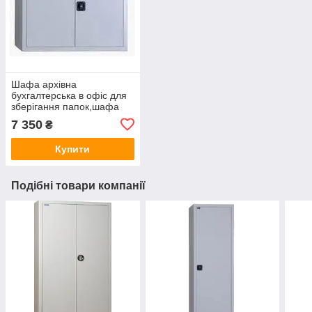
Шафа архівна
бухгалтерська в офіс для
зберігання папок,шафа
металева
7 350
₴
посилена,офісна шафа C.
180.2
Купити
800(в)х800(ш)х400(гл)
Подібні товари компанії