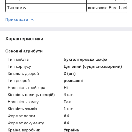
Тип замку
ключовою Euro-Locks
Приховати
Характеристики
Основні атрибути
Тип меблів
бухгалтерська шафа
Тип корпусу
Цілісний (суцільнозварний)
Кількість дверей
2 (шт)
Тип дверей
розпашні
Наявність трейзера
Ні
Кількість полиць (секцій)
4 шт.
Наявність замку
Так
Кількість замків
1 шт.
Формат папки
А4
Формат документу
А4
Країна виробник
Україна