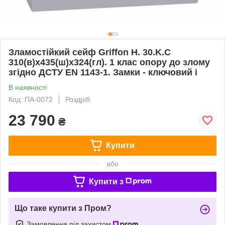
Зламостійкий сейф Griffon H. 30.K.C
310(в)х435(ш)х324(гл). 1 клас опору до злому
згідно ДСТУ EN 1143-1. Замки - ключовий і
В наявності
Код: ПА-0072
Роздріб
23 790
₴
Купити
або
Купити з
Що таке купити з Пром?
Замовлення під захистом