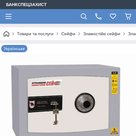
БАНКСПЕЦЗАХИСТ
Товари та послуги
Сейфи
Зламостійкі сейфи
Зла
Українське