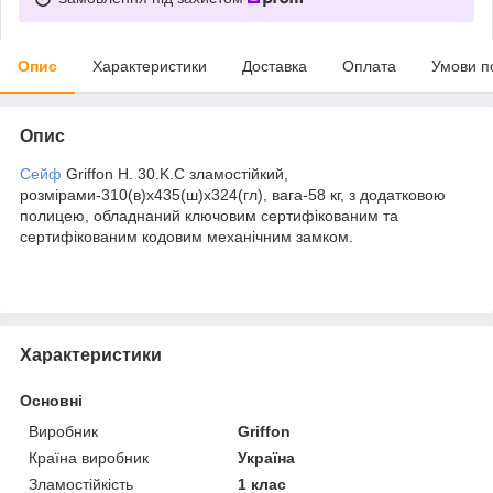
Опис
Характеристики
Доставка
Оплата
Умови п
Опис
Сейф
Griffon H. 30.K.C зламостійкий,
розмірами-310(в)х435(ш)х324(гл), вага-58 кг, з додатковою
полицею, обладнаний ключовим сертифікованим та
сертифікованим кодовим механічним замком.
Характеристики
Основні
Виробник
Griffon
Країна виробник
Україна
Зламостійкість
1 клас