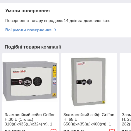
Умови повернення
Повернення товару впродовж 14 днів за домовленістю
Всі умови повернення
Подібні товари компанії
Зламостійкий сейф Griffon
Зламостійкий сейф Griffon
Злам
H.30.E (1 клас)
H. 65.Е
H. 2
310(в)х435(ш)х324(гл). 1
650(в)х435(ш)х400(гл). 1
282(
клас опору до злому, з
клас опору до злому
клас