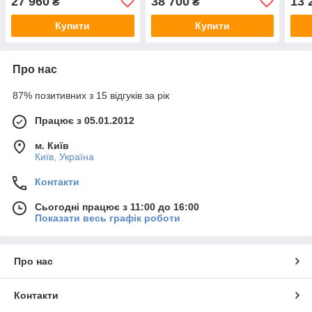
27 960
38 700
13 
₴
₴
електронним кодовим
згідно ДСТУ EN 1143-1.
згід
замком
Електронний кодовий
Ключ
Купити
Купити
замок
Про нас
87% позитивних з 15 відгуків за рік
Працює з 05.01.2012
м. Київ
Київ, Україна
Контакти
Сьогодні працює з 11:00 до 16:00
Показати весь графік роботи
Про нас
Контакти