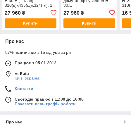
H.30.E (1 клас)
дому та офісу Griffon H.
H. 3
310(в)х435(ш)х324(гл). 1
30.Е
310(
клас опору до злому, з
310(в)х435(ш)х324(гл).
клас
27 960
27 960
16 
₴
₴
електронним кодовим
Електронний кодовий
згід
замком
замок
Ключ
Купити
Купити
Про нас
87% позитивних з 15 відгуків за рік
Працює з 05.01.2012
м. Київ
Київ, Україна
Контакти
Сьогодні працює з 11:00 до 16:00
Показати весь графік роботи
Про нас