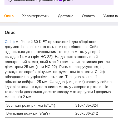
Опис
Характеристики
Доставка
Оплата
Умови п
Опис
Сейф
меблевий 30.K.ET призначений для зберігання
документів в офісних та житлових приміщеннях. Сейф
відноситься до протизламним, товщина металу дверей
складає 14 мм (крім HG 22). На дверях встановлений
електронний замок, який має 2 хромованих активних ригеля
діаметром 25 мм (крім HG 22). Ригеля прокручуються, що
ускладнює спроби ріжучим інструментом їх зрізати. Сейф
обладнаний внутрішніми петлями. Товщина захисної
оболонки сейфа - 25 мм. Фасадна (лицьовий) частину сейфа
і двері виконані з одного листа металу лазерною різкою. Це
технологія дозволила досягти зазору між корпусом і дверима
менш, ніж 2 мм.
Зовнішні розміри, мм (в*ш*г)
310х435х324
Внутрішні розміри (в*ш*г)
263х386х242