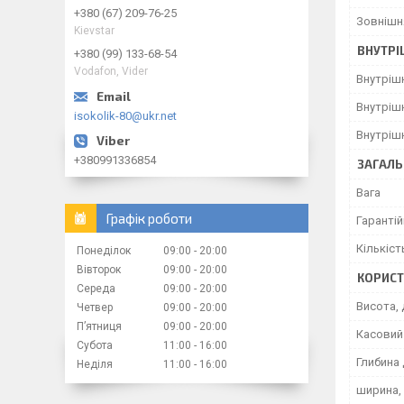
+380 (67) 209-76-25
Зовнішн
Kievstar
ВНУТРІ
+380 (99) 133-68-54
Vodafon, Vider
Внутріш
Внутріш
isokolik-80@ukr.net
Внутріш
+380991336854
ЗАГАЛЬ
Вага
Графік роботи
Гарантій
Кількіст
Понеділок
09:00
20:00
Вівторок
09:00
20:00
КОРИСТ
Середа
09:00
20:00
Висота, 
Четвер
09:00
20:00
Пʼятниця
09:00
20:00
Касовий 
Субота
11:00
16:00
Глибина 
Неділя
11:00
16:00
ширина,