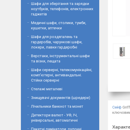
Шафи для зберігання та зарядки
ноутбуків, телефонів, електронних
гаджетів
Медичні шафи, столики, тумби,
кушетки, аптечки
Шафи для роздягалень та
гардеробів, чарункові шафи,
локери, лавки гардеробні
Верстаки, інструментальні шафи
та візки, лещата
Шафи серверні, телекомунікаційні,
комп'ютерні, антивандальні.
Стійки серверні
Стелажі металеві
Знищувачі документів (шредери)
Лічильники банкнот та монет
Сейф
Grif
ключовим
Детектори валют - УФ, ІЧ,
універсальні, автоматичні
Характ
Пакетні ламінатори, рулонні