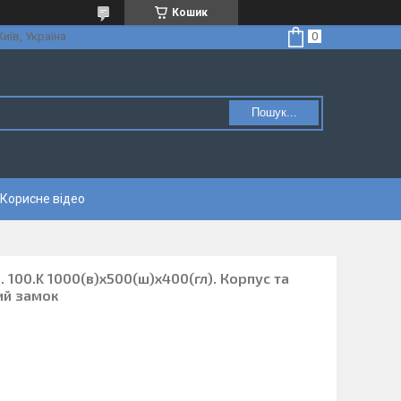
Кошик
Київ, Україна
Пошук...
Корисне відео
. 100.K 1000(в)х500(ш)х400(гл). Корпус та
ий замок