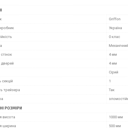
І
к
Griffon
виробник
Україна
ійкість
0 клас
ка
Механічни
 стінок
4 мм
 дверей
4 мм
Сірий
ь секцій
1
ть трейзера
Так
фа
зломостійк
НІ РОЗМІРИ
я висота
1000 мм
я ширина
500 мм