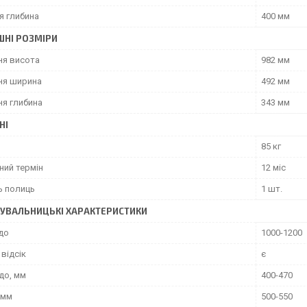
я глибина
400 мм
ШНІ РОЗМІРИ
ня висота
982 мм
ня ширина
492 мм
ня глибина
343 мм
НІ
85 кг
ний термін
12 міс
ь полиць
1 шт.
УВАЛЬНИЦЬКІ ХАРАКТЕРИСТИКИ
до
1000-1200
відсік
є
до, мм
400-470
 мм
500-550