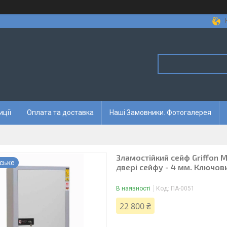
иції
Оплата та доставка
Наші Замовники. Фотогалерея
Зламостійкий сейф Griffon M
ське
двері сейфу - 4 мм. Ключов
В наявності
Код:
ПА-0051
22 800 ₴