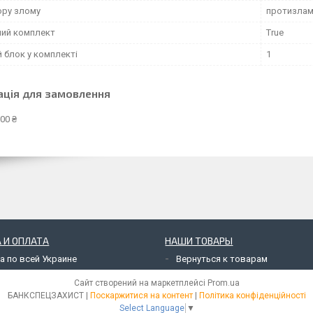
ору злому
протизлам
ний комплект
True
 блок у комплекті
1
ація для замовлення
00 ₴
 И ОПЛАТА
НАШИ ТОВАРЫ
а по всей Украине
Вернуться к товарам
Сайт створений на маркетплейсі
Prom.ua
БАНКСПЕЦЗАХИСТ |
Поскаржитися на контент
|
Політика конфіденційності
Select Language
▼