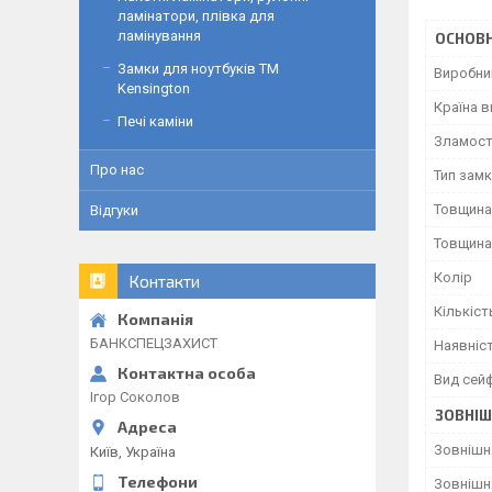
ламінатори, плівка для
ламінування
ОСНОВН
Замки для ноутбуків ТМ
Виробни
Kensington
Країна 
Печі каміни
Зламост
Про нас
Тип зам
Товщина
Відгуки
Товщина
Колір
Контакти
Кількіст
БАНКСПЕЦЗАХИСТ
Наявніс
Вид сей
Ігор Соколов
ЗОВНІШ
Зовнішн
Київ, Україна
Зовнішн