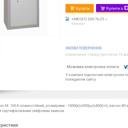
Купити
Купити з
+380 (67) 209-76-25
Kievstar
повернення товару протягом 14 дн
У компанії підключені електронні п
покидаючи сайту.
fon M. 100.K зламостійкий, розмірами - 1000(в)х500(ш)х400(гл), вагою-85
 сертифікованим сейфовим замком.
еристики