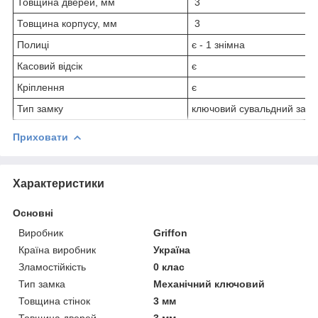
Товщина дверей, мм
3
Товщина корпусу, мм
3
Полиці
є - 1 знімна
Касовий відсік
є
Кріплення
є
Тип замку
ключовий сувальдний замо
Приховати
Характеристики
Основні
Виробник
Griffon
Країна виробник
Україна
Зламостійкість
0 клас
Тип замка
Механічний ключовий
Товщина стінок
3 мм
Товщина дверей
3 мм