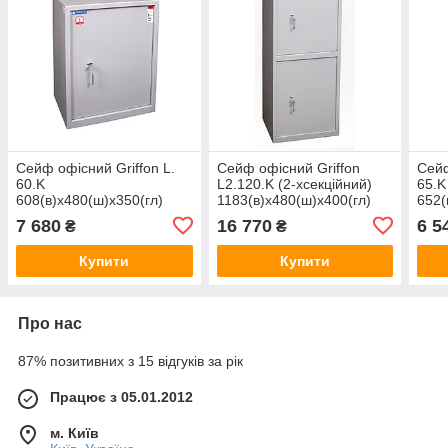
Сейф офісний Griffon L.
Сейф офісний Griffon
Сейф
60.K
L2.120.K (2-хсекційний)
65.K
608(в)х480(ш)х350(гл)
1183(в)х480(ш)х400(гл)
652(
7 680
16 770
6 5
₴
₴
Купити
Купити
Про нас
87% позитивних з 15 відгуків за рік
Працює з 05.01.2012
м. Київ