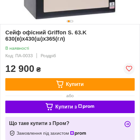
Сейф офісний Griffon S. 63.K
630(в)х430(ш)х365(гл)
В наявності
Код: ПА-0033
Роздріб
12 900
₴
Купити
або
Купити з
Що таке купити з Пром?
Замовлення під захистом