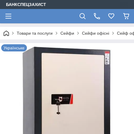
БАНКСПЕЦЗАХИСТ
Товари та послуги
Сейфи
Сейфи офісні
Сейф офі
Українське