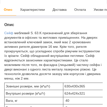
Опис
Характеристики
Доставка
Оплата
Умови п
Опис
Сейф
меблевий S. 63.K призначений для зберігання
документів в офісних та житлових приміщеннях. На дверях
встановлений ключовий замок, який має 2 хромованих
активних ригеля діаметром 16 мм. Крім того, ригеля
прокручуються, що ускладнює спроби ріжучим інструментом
їх зрізати. Сейф обладнаний внутрішніми петлями. Сейф
відрізняється захисними характеристиками. Це стало
можливим після того, як фасадна (лицьовий) частину сейфа і
двері виконані з одного листа металу лазерною різкою. Це
технологія дозволила досягти зазору між корпусом і дверима
менш, ніж 2 мм.
Зовнішні розміри, мм (в*ш*г)
630х430х365
Внутрішні розміри (в*ш*г)
624х424х321
Вага, кг
40