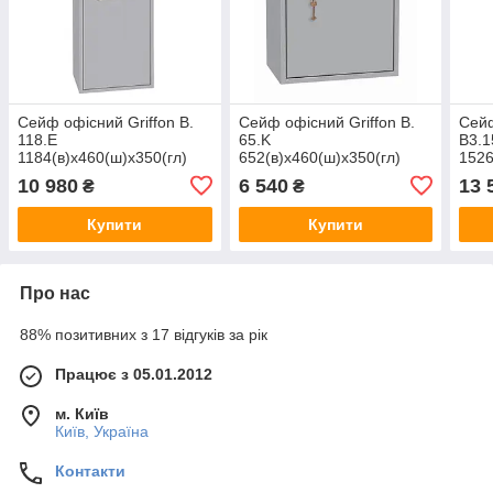
Сейф офісний Griffon B.
Сейф офісний Griffon B.
Сейф
118.E
65.K
B3.1
1184(в)х460(ш)х350(гл)
652(в)х460(ш)х350(гл)
1526
10 980
6 540
13 
₴
₴
Купити
Купити
Про нас
88% позитивних з 17 відгуків за рік
Працює з 05.01.2012
м. Київ
Київ, Україна
Контакти