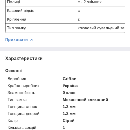
Полиці
є - 2 знімних
Касовий відсік
є
Кріплення
є
Тип замку
ключовий сувальдний замо
Приховати
Характеристики
Основні
Виробник
Griffon
Країна виробник
Україна
Зламостійкість
0 клас
Тип замка
Механічний ключовий
Товщина стінок
1.2 мм
Товщина дверей
1.2 мм
Колір
Сірий
Кількість секцій
1