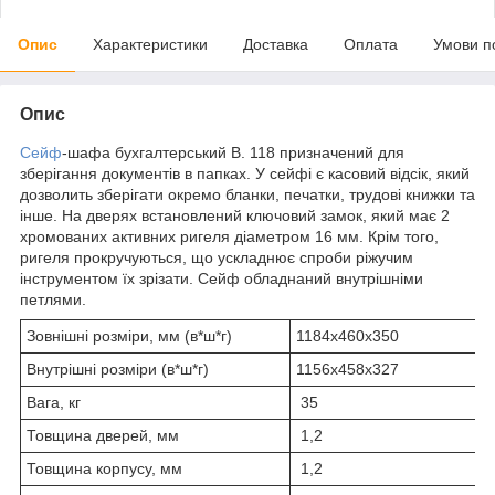
Опис
Характеристики
Доставка
Оплата
Умови п
Опис
Сейф
-шафа бухгалтерський B. 118 призначений для
зберігання документів в папках. У сейфі є касовий відсік, який
дозволить зберігати окремо бланки, печатки, трудові книжки та
інше. На дверях встановлений ключовий замок, який має 2
хромованих активних ригеля діаметром 16 мм. Крім того,
ригеля прокручуються, що ускладнює спроби ріжучим
інструментом їх зрізати. Сейф обладнаний внутрішніми
петлями.
Зовнішні розміри, мм (в*ш*г)
1184х460х350
Внутрішні розміри (в*ш*г)
1156х458х327
Вага, кг
35
Товщина дверей, мм
1,2
Товщина корпусу, мм
1,2