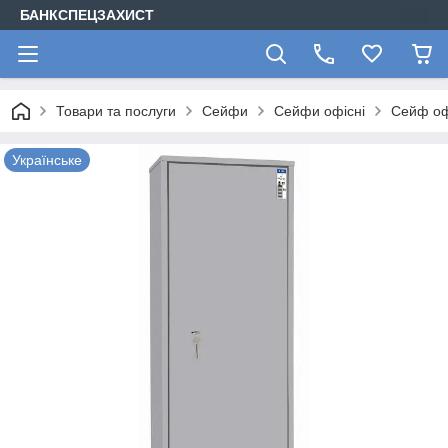
БАНКСПЕЦЗАХИСТ
Товари та послуги
Сейфи
Сейфи офісні
Сейф офі
Українське