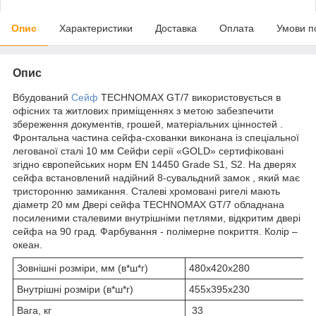
Опис
Характеристики
Доставка
Оплата
Умови п
Опис
Вбудований
Сейф
TECHNOMAX GТ/7 використовується в
офісних та житлових приміщеннях з метою забезпечити
збереження документів, грошей, матеріальних цінностей .
Фронтальна частина сейфа-схованки виконана із спеціальної
легованої сталі 10 мм Сейфи серії «GOLD» сертифіковані
згідно європейських норм EN 14450 Grade S1, S2. На дверях
сейфа встановлений надійний 8-сувальдний замок , який має
тристоронню замикання. Сталеві хромовані ригелі мають
діаметр 20 мм Двері сейфа TECHNOMAX GТ/7 обладнана
посиленими сталевими внутрішніми петлями, відкритим двері
сейфа на 90 град. Фарбування - полімерне покриття. Колір –
океан.
Зовнішні розміри, мм (в*ш*г)
480х420х280
Внутрішні розміри (в*ш*г)
455х395х230
Вага, кг
33