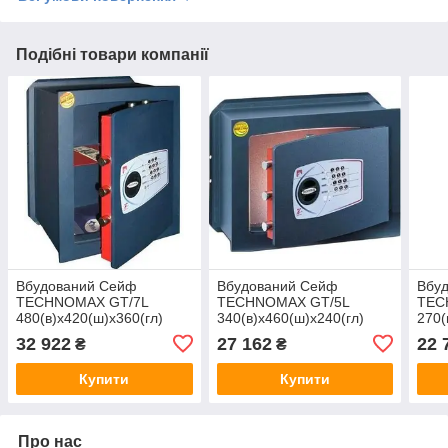
Подібні товари компанії
Вбудований Сейф
Вбудований Сейф
Вбу
TECHNOMAX GT/7L
TECHNOMAX GT/5L
TEC
480(в)х420(ш)х360(гл)
340(в)х460(ш)х240(гл)
270(
32 922
27 162
22 
₴
₴
Купити
Купити
Про нас