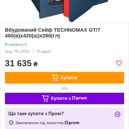
Вбудований Сейф TECHNOMAX GT/7
480(в)х420(ш)х280(гл)
В наявності
Код: ЛК-0051
Роздріб
31 635
₴
Купити
або
Купити з
Що таке купити з Пром?
Замовлення під захистом