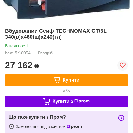
Вбудований Сейф TECHNOMAX GT/5L
340(в)х460(ш)х240(гл)
В наявності
Код: ЛК-0054
Роздріб
27 162
₴
Купити
або
Купити з
Що таке купити з Пром?
Замовлення під захистом