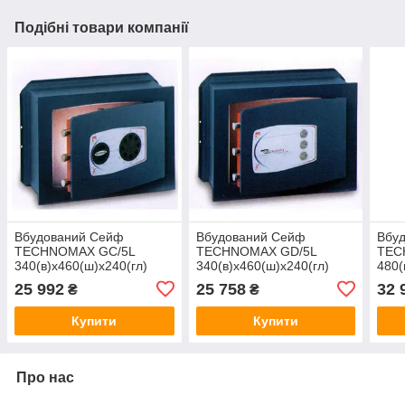
Подібні товари компанії
Вбудований Сейф
Вбудований Сейф
Вбу
TECHNOMAX GC/5L
TECHNOMAX GD/5L
TEC
340(в)х460(ш)х240(гл)
340(в)х460(ш)х240(гл)
480(
25 992
25 758
32 
₴
₴
Купити
Купити
Про нас