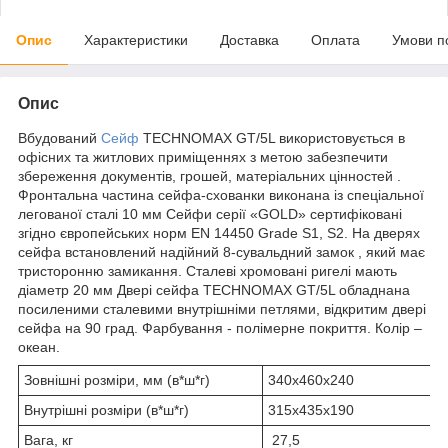
Опис
Характеристики
Доставка
Оплата
Умови п
Опис
Вбудований
Сейф
TECHNOMAX GТ/5L використовується в
офісних та житлових приміщеннях з метою забезпечити
збереження документів, грошей, матеріальних цінностей .
Фронтальна частина сейфа-схованки виконана із спеціальної
легованої сталі 10 мм Сейфи серії «GOLD» сертифіковані
згідно європейських норм EN 14450 Grade S1, S2. На дверях
сейфа встановлений надійний 8-сувальдний замок , який має
тристоронню замикання. Сталеві хромовані ригелі мають
діаметр 20 мм Двері сейфа TECHNOMAX GТ/5L обладнана
посиленими сталевими внутрішніми петлями, відкритим двері
сейфа на 90 град. Фарбування - полімерне покриття. Колір –
океан.
Зовнішні розміри, мм (в*ш*г)
340х460х240
Внутрішні розміри (в*ш*г)
315х435х190
Вага, кг
27,5