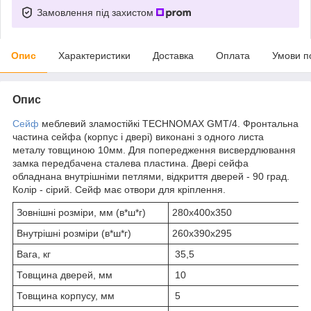
Замовлення під захистом
Опис
Характеристики
Доставка
Оплата
Умови п
Опис
Сейф
меблевий зламостійкі TECHNOMAX GMT/4. Фронтальна
частина сейфа (корпус і двері) виконані з одного листа
металу товщиною 10мм. Для попередження висвердлювання
замка передбачена сталева пластина. Двері сейфа
обладнана внутрішніми петлями, відкриття дверей - 90 град.
Колір - сірий. Сейф має отвори для кріплення.
Зовнішні розміри, мм (в*ш*г)
280х400х350
Внутрішні розміри (в*ш*г)
260х390х295
Вага, кг
35,5
Товщина дверей, мм
10
Товщина корпусу, мм
5