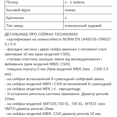
Полиці
є - 1 знімна
Касовий відсік
немає
Кріплення
є
Тип замку
електронний кодовий
ДЕТАЛЬНІШЕ ПРО СЕЙФАХ TECHNOMAX:
- сертифіковані на зламостійкість NORM EN 14450:05-70R027
S І S II
- фасадна частина і двері сейфа виконані з легованої сталі
завтовшки 10 мм (крім моделей CS/0);
- сталева пластина захищає замок від висвердлювання і
вибивання (крім моделей МВ/0; CS/0);
- товщина корпусу 5 мм (Крім моделей МВ/0 2мм .; CS/0 2,5
мм);
- на сейфах встановлений 8-сувальдний сейфовий замок;
- на сейфах моделей МВ/0 і CS/0 встановлений 6-сувальдний;
- на сейфах моделей MEK | 4 - євроциліндр;
- 3-хстороння ригельна система замикання. Діаметр ригелів
22мм;
- на сейфах моделей SMTO/3,730 EL, 745 EL, МТЕ/3 і всіх
SMTO діаметр ригелів 18мм
- на сейфах моделей МВ/0, CS/0 діаметр ригелів 10 мм;