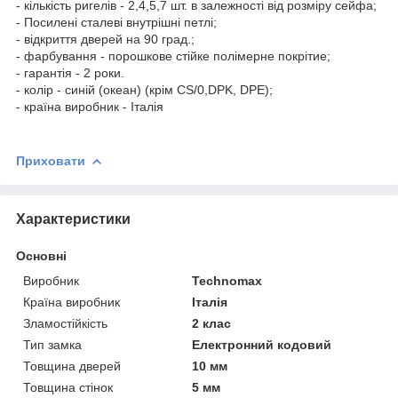
- кількість ригелів - 2,4,5,7 шт. в залежності від розміру сейфа;
- Посилені сталеві внутрішні петлі;
- відкриття дверей на 90 град.;
- фарбування - порошкове стійке полімерне покрітие;
- гарантія - 2 роки.
- колір - синій (океан) (крім CS/0,DPK, DPE);
- країна виробник - Італія
Приховати
Характеристики
Основні
Виробник
Technomax
Країна виробник
Італія
Зламостійкість
2 клас
Тип замка
Електронний кодовий
Товщина дверей
10 мм
Товщина стінок
5 мм