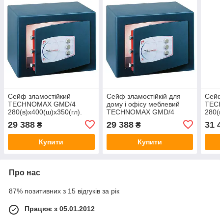
Сейф зламостійкий
Сейф зламостійкій для
Сейф
TECHNOMAX GMD/4
дому і офісу меблевий
TEC
280(в)х400(ш)х350(гл).
TECHNOMAX GMD/4
280(
Європейська
280(в)х400(ш)х350(гл).
Наді
29 388
29 388
31 
₴
₴
сертифікація. Замки -
Два замки - ключовий та
єлек
ключовий та механічний
механічний кодовий
Купити
Купити
кодовий
Про нас
87% позитивних з 15 відгуків за рік
Працює з 05.01.2012