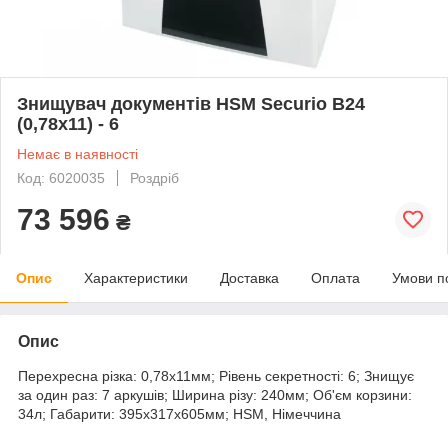
Знищувач документів HSM Securio B24
(0,78х11) - 6
Немає в наявності
Код: 6020035
Роздріб
73 596
₴
Опис
Характеристики
Доставка
Оплата
Умови п
Опис
Перехресна різка: 0,78х11мм; Рівень секретності: 6; Знищує
за один раз: 7 аркушів; Ширина різу: 240мм; Об'єм корзини:
34л; Габарити: 395х317х605мм; HSM, Німеччина