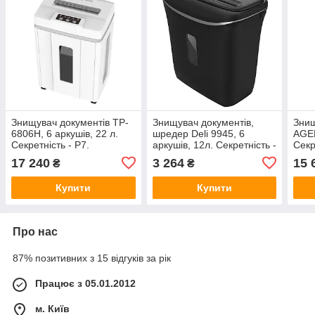
Знищувач документів TP-
Знищувач документів,
Знищ
6806H, 6 аркушів, 22 л.
шредер Deli 9945, 6
AGEN
Секретність - Р7.
аркушів, 12л. Секретність -
Секр
Перехрестна різка (1х2)
Р4. Перехрестна різка
Пере
17 240
3 264
15 
₴
₴
(4х30)
Купити
Купити
Про нас
87% позитивних з 15 відгуків за рік
Працює з 05.01.2012
м. Київ