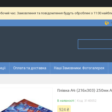
обочий час. Замовлення та повідомлення будуть оброблені з 11:00 найбл
иції
Оплата та доставка
Наші Замовники. Фотогалерея
Плівка А4 (216х303) 250мк 
В наявності
Код:
3140052
924 ₴