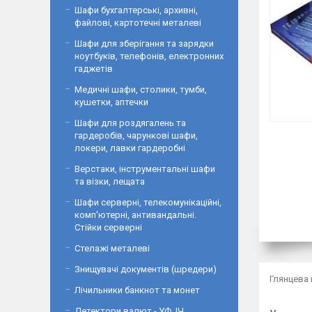
Шафи бухгалтерські, архивні,
файлові, картотечні металеві
Шафи для зберігання та зарядки
ноутбуків, телефонів, електронних
гаджетів
Медичні шафи, столики, тумби,
кушетки, аптечки
Шафи для роздягалень та
гардеробів, чарункові шафи,
локери, лавки гардеробні
Верстаки, інструментальні шафи
та візки, лещата
Шафи серверні, телекомунікаційні,
комп'ютерні, антивандальні.
Стійки серверні
Стелажі металеві
Знищувачі документів (шредери)
Глянцева 
Лічильники банкнот та монет
Детектори валют - УФ, ІЧ,