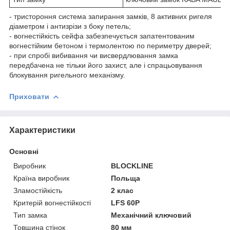
- тристороння система запирання замків, 8 активних ригеля
діаметром і антизрізи з боку петель;
- вогнестійкість сейфа забезпечується запатентованим
вогнестійким бетоном і термолентою по периметру дверей;
- при спробі вибивання чи висвердлювання замка
передбачена не тільки його захист, але і спрацьовування
блокування ригельного механізму.
Приховати
Характеристики
Основні
Виробник
BLOCKLINE
Країна виробник
Польща
Зламостійкість
2 клас
Критерій вогнестійкості
LFS 60P
Тип замка
Механічний ключовий
Товщина стінок
80 мм