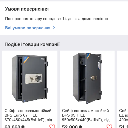
Умови повернення
Повернення товару впродовж 14 днів за домовленістю
Всі умови повернення
Подібні товари компанії
Сейф вогнезламостійкий
Сейф вогнезламостійкий
Сейф
BFS Euro 67 T EL
BFS 95 T EL
EL в
670х480х445(ВхШхГ), від
950х505х440(ВхШхГ), від
490х
зламу 2 клас, від вогню 60
зламу 1 клас, від вогню 30
злам
60 060
52 800
51 
₴
₴