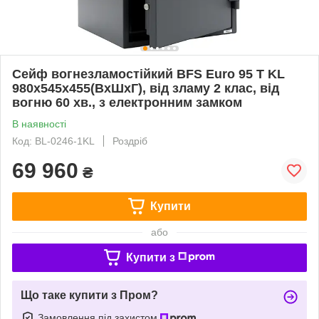
Сейф вогнезламостійкий BFS Euro 95 T KL
980x545x455(ВхШхГ), від зламу 2 клас, від
вогню 60 хв., з електронним замком
В наявності
Код: BL-0246-1KL
Роздріб
69 960
₴
Купити
або
Купити з
Що таке купити з Пром?
Замовлення під захистом