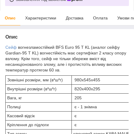
Опис
Характеристики
Доставка
Оплата
Умови п
Опис
Сейф
вогнезламостійкий BFS Euro 95 T KL (аналог сейфу
Gardian-95 T KL) вогнестійкість має сертифікат 2 класу опору
взлому. Крім того, сейф не тільки збереже вміст від
несанкціонованого злому, але і протистоїть впливу високих
температур протягом 60 хв.
Зовнішні розміри, мм (в*ш*г)
980x545x455
Внутрішні розміри (в*ш*г)
820x400x295
Вага, кг
205
Полиці
є - 1 знімна
Касовий відсік
є
Кріплення до підлоги
є
Тип замку
ключовий замок KABA MAUER