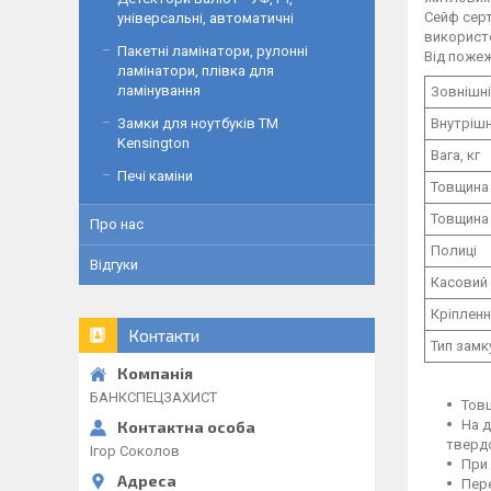
Cейф серт
універсальні, автоматичні
використ
Пакетні ламінатори, рулонні
Від пожеж
ламінатори, плівка для
ламінування
Зовнішні
Внутрішн
Замки для ноутбуків ТМ
Kensington
Вага, кг
Печі каміни
Товщина
Товщина 
Про нас
Полиці
Відгуки
Касовий 
Кріплен
Контакти
Тип замк
БАНКСПЕЦЗАХИСТ
Товщ
На 
твердо
Ігор Соколов
При 
Пере