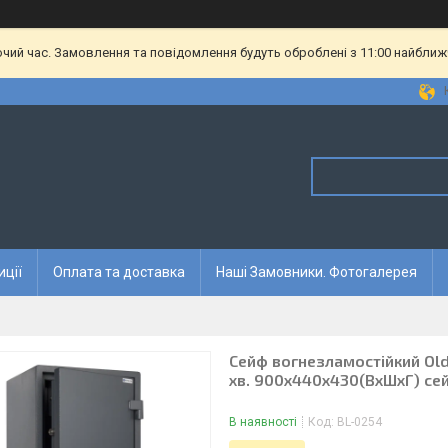
очий час. Замовлення та повідомлення будуть оброблені з 11:00 найближч
иції
Оплата та доставка
Наші Замовники. Фотогалерея
Сейф вогнезламостійкий Old 
хв. 900х440х430(ВхШхГ) се
В наявності
Код:
BL-0254