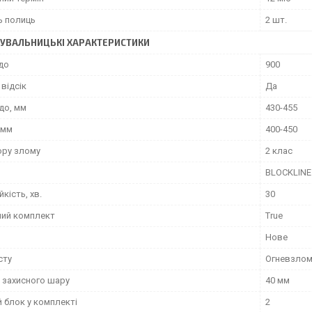
ь полиць
2 шт.
УВАЛЬНИЦЬКІ ХАРАКТЕРИСТИКИ
до
900
відсік
Да
до, мм
430-455
 мм
400-450
ору злому
2 клас
BLOCKLINE
йкість, хв.
30
ний комплект
True
Нове
сту
Огневзлом
 захисного шару
40 мм
 блок у комплекті
2