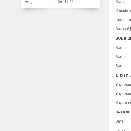
Колір
Неділя
11:00
16:00
Кількіст
Наявніс
Вид сей
ЗОВНІШ
Зовнішн
Зовнішн
Зовнішн
ВНУТРІ
Внутріш
Внутріш
Внутріш
ЗАГАЛЬ
Вага
Гарантій