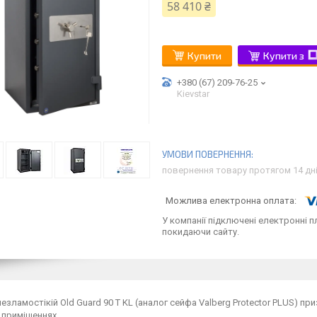
58 410 ₴
Купити
Купити з
+380 (67) 209-76-25
Kievstar
повернення товару протягом 14 дн
У компанії підключені електронні п
покидаючи сайту.
езламостікій Old Guard 90 Т KL (аналог сейфа Valberg Protector PLUS) при
 приміщеннях.