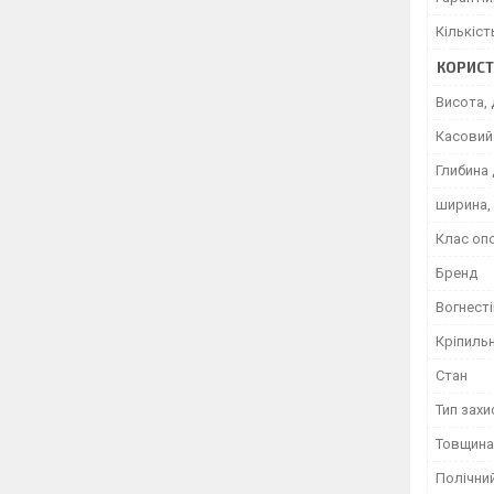
Кількіст
КОРИСТ
Висота, 
Касовий 
Глибина 
ширина,
Клас оп
Бренд
Вогнесті
Кріпиль
Стан
Тип захи
Товщина
Полічний