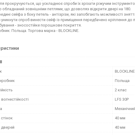
ля прокручуються, що ускладнює спроби їх зрізати ріжучим інструментом. 
 обладнаний зовнішніми петлями, що дозволяэ відкрити двері на 180.
едині сейфа з боку петель - антізрізи, які запобігають можливості знятт
уникнути спроб винести сейф із приміщення передбачено кріплення до п
бування - зносостійке порошкове покриття.
бник: Польща. Торгова марка - BLOCKLINE.
еристики
І
к
BLOCKLINE
виробник
Польща
ійкість
2 клас
 вогнестійкості
LFS 30P
ка
Механічни
 стінок
40 мм
 дверей
40 мм