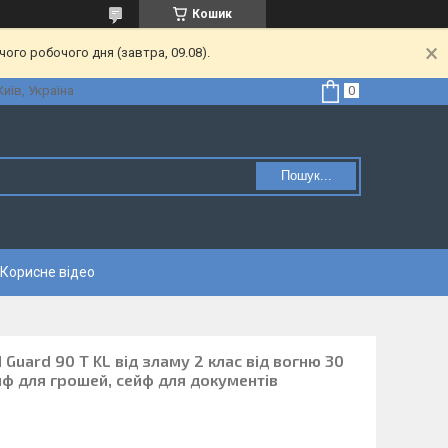
Кошик
ого робочого дня (завтра, 09.08).
Київ, Україна
Пошук...
Корисне відео
Guard 90 Т KL від зламу 2 клас від вогню 30
йф для грошей, сейф для документів