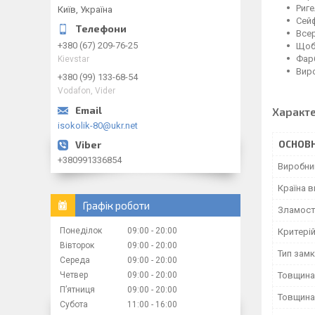
Риге
Київ, Україна
Сейф
Всер
+380 (67) 209-76-25
Щоб 
Фар
Kievstar
Виро
+380 (99) 133-68-54
Vodafon, Vider
Характ
isokolik-80@ukr.net
ОСНОВН
+380991336854
Виробни
Країна 
Графік роботи
Зламост
Понеділок
09:00
20:00
Критерій
Вівторок
09:00
20:00
Тип зам
Середа
09:00
20:00
Четвер
09:00
20:00
Товщина
Пʼятниця
09:00
20:00
Товщина
Субота
11:00
16:00