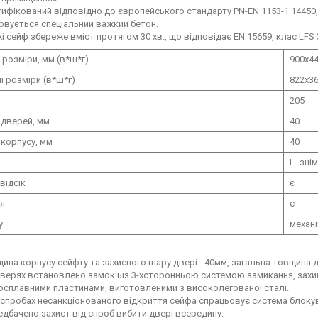
ифікований відповідно до європейського стандарту PN-EN 1153-1 14450,
овується спеціальний важкий бетон.
і сейф збереже вміст протягом 30 хв., що відповідає EN 15659, клас LFS 
 розміри, мм (в*ш*г)
900х44
і розміри (в*ш*г)
822х36
205
 дверей, мм
40
корпусу, мм
40
1 - зні
відсік
є
ня
є
у
механі
ина корпусу сейфту та захисного шару двері - 40мм, загальна товщина д
дверях встановлено замок ыз 3-хсторонньою системою замикання, зах
сплавними пластинами, виготовленими з високолегованої сталі.
спробах несанкціонованого відкриття сейфа спрацьовує система блокув
дбачено захист від спроб вибити двері всередину.