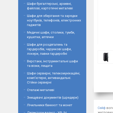
Шафи бухгалтерські, архивні,
файлові, картотечні металеві
Шафи для зберігання та зарядки
ноутбуків, телефонів, електронних
гаджетів
Медичні шафи, столики, тумби,
кушетки, аптечки
Шафи для роздягалень та
гардеробів, чарункові шафи,
локери, лавки гардеробні
Верстаки, інструментальні шафи
та візки, лещата
Шафи серверні, телекомунікаційні,
комп'ютерні, антивандальні.
Стійки серверні
Стелажі металеві
Знищувачі документів (шредери)
Лічильники банкнот та монет
Сейф
вогн
житлових
Детектори валют - УФ, ІЧ,