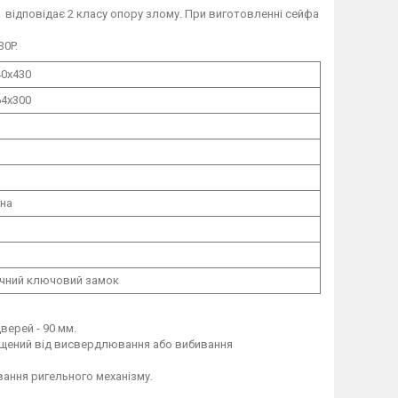
 відповідає 2 класу опору злому. При виготовленні сейфа
30P.
0х430
4х300
мна
чний ключовий замок
верей - 90 мм.
ищений від висвердлювання або вибивання
ання ригельного механізму.