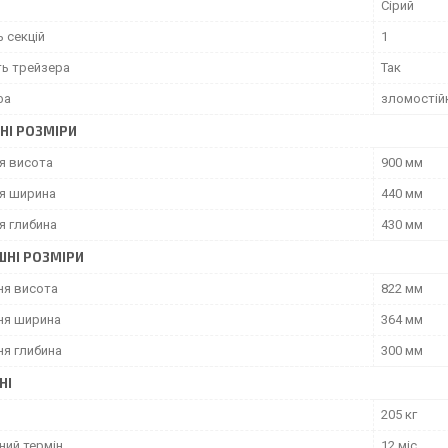
Сірий
ь секцій
1
ть трейзера
Так
фа
зломостійк
НІ РОЗМІРИ
я висота
900 мм
я ширина
440 мм
я глибина
430 мм
ШНІ РОЗМІРИ
ня висота
822 мм
ня ширина
364 мм
ня глибина
300 мм
НІ
205 кг
ний термін
12 міс