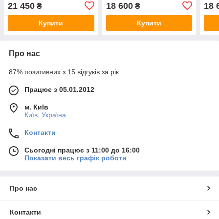
хв. вогнестійкість, з
документів, 60 хв.
доку
21 450
18 600
18 
₴
₴
ключовим замком
вогнестійкості, в офіс
вогн
Купити
Купити
Про нас
87% позитивних з 15 відгуків за рік
Працює з 05.01.2012
м. Київ
Київ, Україна
Контакти
Сьогодні працює з 11:00 до 16:00
Показати весь графік роботи
Про нас
Контакти