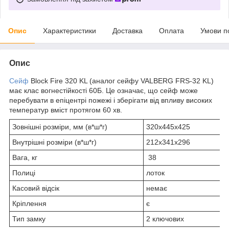
Опис
Характеристики
Доставка
Оплата
Умови п
Опис
Сейф
Block Fire 320 KL (аналог сейфу VALBERG FRS-32 KL)
має клас вогнестійкості 60Б. Це означає, що сейф може
перебувати в епіцентрі пожежі і зберігати від впливу високих
температур вміст протягом 60 хв.
Зовнішні розміри, мм (в*ш*г)
320х445х425
Внутрішні розміри (в*ш*г)
212х341х296
Вага, кг
38
Полиці
лоток
Касовий відсік
немає
Кріплення
є
Тип замку
2 ключових