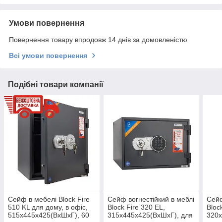
Умови повернення
Повернення товару впродовж 14 днів за домовленістю
Всі умови повернення
Подібні товари компанії
Сейф в мебелі Block Fire
Сейф вогнестійкий в меблі
Сейф
510 KL для дому, в офіс,
Block Fire 320 EL,
Bloc
515х445х425(ВхШхГ), 60
315х445х425(ВхШхГ), для
320х