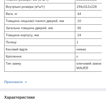
Внутрішні розміри (в*ш*г)
194x312x228
Вага, кг
44
Товщина лицьової панелі дверей, мм
10
Загальна товщина дверей, мм
56
Товщина корпусу, мм
24
Полиці
1
Касовий відсік
немає
Кріплення
є
Тип замку
ключовий замок K
MAUER
Приховати
Характеристики