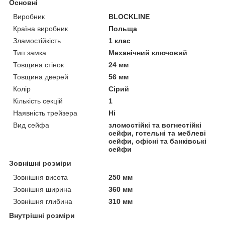
Основні
Виробник
BLOCKLINE
Країна виробник
Польща
Зламостійкість
1 клас
Тип замка
Механічний ключовий
Товщина стінок
24 мм
Товщина дверей
56 мм
Колір
Сірий
Кількість секцій
1
Наявність трейзера
Ні
Вид сейфа
зломостійкі та вогнестійкі
сейфи, готельні та меблеві
сейфи, офісні та банківські
сейфи
Зовнішні розміри
Зовнішня висота
250 мм
Зовнішня ширина
360 мм
Зовнішня глибина
310 мм
Внутрішні розміри