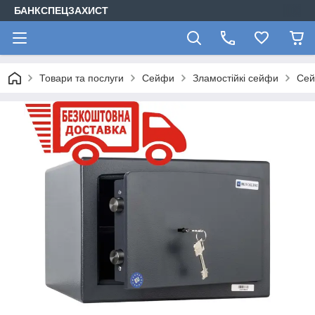
БАНКСПЕЦЗАХИСТ
Товари та послуги
Сейфи
Зламостійкі сейфи
Сей