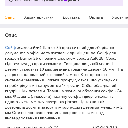
Опис
Характеристики
Доставка
Оплата
Умови п
Опис
Сейф
зламостійкий Barrier 25 призначений для зберігання
документів в офісних та житлових приміщеннях. Сейф для
грошей Barrier 25 є повним аналогом сейфа ASK 25. Сейф
відноситься до протизламним, Товщина лицьовій частині
дверей становить 10 мм, загальна товщина дверей 56 мм.. На
дверях встановлений ключовий замок з 3-хстороннею
системой замикання. Ригеля прокручуються, що ускладнює
спроби ріжучим інструментом їх зрізати. Сейф обладнаний
внутрішніми петлями. Товщина захисної оболонки сейфа - 24
мм. Фасадна (лицьовий) частину сейфа і двері виконані з
одного листа металу лазерною різкою. Це технологія
дозволила досягти зазору між корпусом і дверима менш, ніж 2
мм Сталеві леговані пластини охороняють замок від
висвердлювання і вибивання.
нешние розміри, мм (в*ш*г)
250x360x310