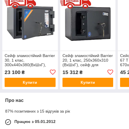
Сейф зламостійкий Barrier
Сейф зламостійкий Barrier
Сейф
30, 1 клас,
20, 1 клас, 250x360x310
67 T
300x440x380(ВхШхГ),
(ВхШхГ), сейф для
670x
сейф для грошей, сейф
грошей, сейф для дому,
сейф
23 100
15 312
45 
₴
₴
для дому, сейф від зламу,
сейф від зламу, з
для 
з ключовим замком
ключовий замок
з ко
Купити
Купити
Про нас
87% позитивних з 15 відгуків за рік
Працює з 05.01.2012