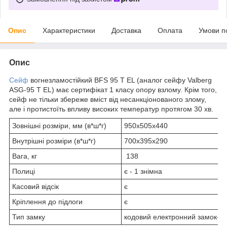
Опис
Характеристики
Доставка
Оплата
Умови п
Опис
Сейф
вогнезламостійкий BFS 95 T EL (аналог сейфу Valberg
ASG-95 Т EL) має сертифікат 1 класу опору взлому. Крім того,
сейф не тільки збереже вміст від несанкціонованого злому,
але і протистоїть впливу високих температур протягом 30 хв.
Зовнішні розміри, мм (в*ш*г)
950х505х440
Внутрішні розміри (в*ш*г)
700х395х290
Вага, кг
138
Полиці
є - 1 знімна
Касовий відсік
є
Кріплення до підлоги
є
Тип замку
кодовий електронний замок-P