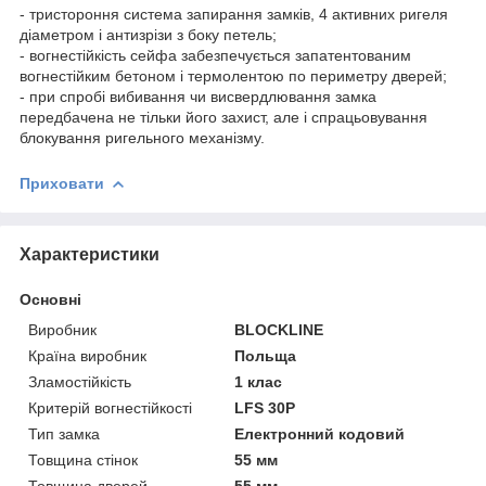
- тристороння система запирання замків, 4 активних ригеля
діаметром і антизрізи з боку петель;
- вогнестійкість сейфа забезпечується запатентованим
вогнестійким бетоном і термолентою по периметру дверей;
- при спробі вибивання чи висвердлювання замка
передбачена не тільки його захист, але і спрацьовування
блокування ригельного механізму.
Приховати
Характеристики
Основні
Виробник
BLOCKLINE
Країна виробник
Польща
Зламостійкість
1 клас
Критерій вогнестійкості
LFS 30P
Тип замка
Електронний кодовий
Товщина стінок
55 мм
Товщина дверей
55 мм