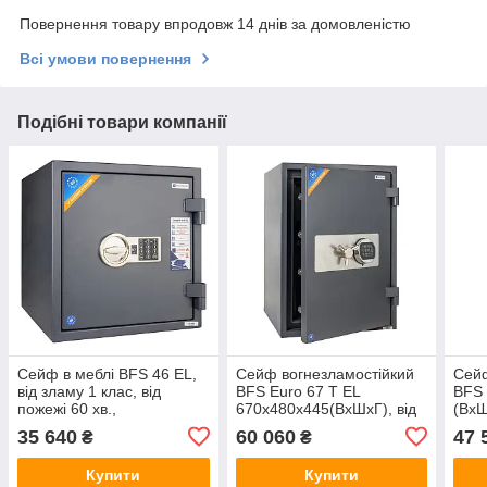
Повернення товару впродовж 14 днів за домовленістю
Всі умови повернення
Подібні товари компанії
Сейф в меблі BFS 46 EL,
Сейф вогнезламостійкий
Сейф
від зламу 1 клас, від
BFS Euro 67 T EL
BFS 
пожежі 60 хв.,
670х480х445(ВхШхГ), від
(ВхШ
460х440х440 (ВхШхГ), з
зламу 2 клас, від вогню 60
від п
35 640
60 060
47 
₴
₴
електронним замком
хв., з електронним замком
клю
Купити
Купити