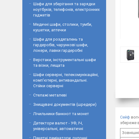
Шафи для зберігання та зарядки
ноутбуків, телефонів, електронних
гаджетів
Медичні шафи, столики, тумби,
кушетки, аптечки
Шафи для роздягалень та
гардеробів, чарункові шафи,
локери, лавки гардеробні
Верстаки, інструментальні шафи
та візки, лещата
Шафи серверні, телекомунікаційні,
комп'ютерні, антивандальні.
Стійки серверні
Стелажі металеві
Знищувачі документів (шредери)
Лічильники банкнот та монет
Сейф
вогн
збереже в
Детектори валют - УФ, ІЧ,
універсальні, автоматичні
Зовнішні
Пакетні ламінатори, рулонні