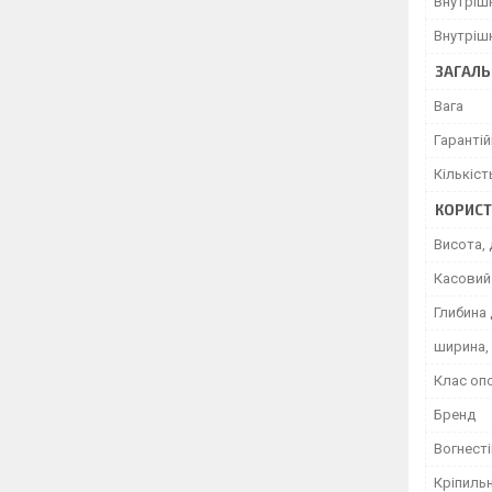
Внутріш
Внутріш
ЗАГАЛЬ
Вага
Гарантій
Кількіст
КОРИСТ
Висота, 
Касовий 
Глибина 
ширина,
Клас оп
Бренд
Вогнесті
Кріпиль