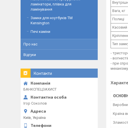
Внутрішн
ламінатори, плівка для
ламінування
Вага, кг
Замки для ноутбуків ТМ
Полиці
Kensington
Касовий 
Печі каміни
Кріпленн
Тип замк
Про нас
- тристор
Відгуки
- вогнест
- при спр
механізму
Контакти
Характ
БАНКСПЕЦЗАХИСТ
ОСНОВН
Ігор Соколов
Виробни
Країна 
Київ, Україна
Зламост