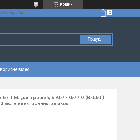
Кошик
Київ, Україна
Пошук...
Корисне відео
 67 T EL для грошей, 670х440х440 (ВхШхГ),
 30 хв., з електронним замком