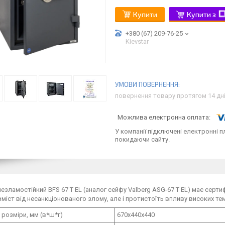
Купити
Купити з
+380 (67) 209-76-25
Kievstar
повернення товару протягом 14 дн
У компанії підключені електронні п
покидаючи сайту.
езламостійкий BFS 67 T EL (аналог сейфу Valberg ASG-67 Т EL) має сертиф
міст від несанкціонованого злому, але і протистоїть впливу високих те
 розміри, мм (в*ш*г)
670х440х440