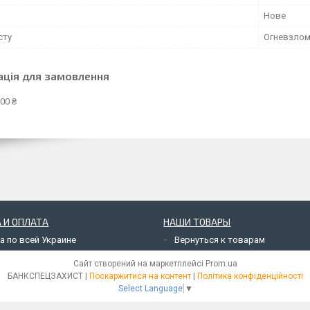
Нове
сту
Огневзлом
ація для замовлення
00 ₴
 И ОПЛАТА
НАШИ ТОВАРЫ
а по всей Украине
Вернуться к товарам
Сайт створений на маркетплейсі
Prom.ua
БАНКСПЕЦЗАХИСТ |
Поскаржитися на контент
|
Політика конфіденційності
Select Language
▼