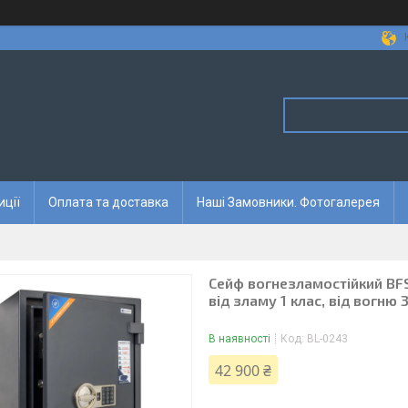
иції
Оплата та доставка
Наші Замовники. Фотогалерея
Сейф вогнезламостійкий BFS
від зламу 1 клас, від вогню
В наявності
Код:
BL-0243
42 900 ₴