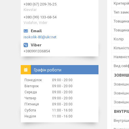
Критерій
+380 (67) 209-76-25
Kievstar
Тип зам
+380 (99) 133-68-54
Товщина
Vodafon, Vider
Товщина
isokolik-80@ukr.net
Колір
Кількіст
+380991336854
Наявніс
Вид сей
Графік роботи
ЗОВНІШ
Понеділок
09:00
20:00
Зовнішн
Вівторок
09:00
20:00
Середа
09:00
20:00
Зовнішн
Четвер
09:00
20:00
Зовнішн
Пʼятниця
09:00
20:00
Субота
11:00
16:00
ВНУТРІ
Неділя
11:00
16:00
Внутріш