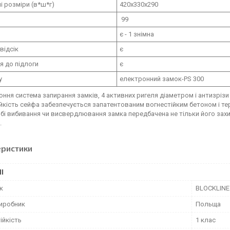
і розміри (в*ш*г)
420х330х290
99
є - 1 знімна
відсік
є
я до підлоги
є
у
електронний замок-PS 300
оння система запирання замків, 4 активних ригеля діаметром і антизрізи 
ійкість сейфа забезпечується запатентованим вогнестійким бетоном і 
обі вибивання чи висвердлювання замка передбачена не тільки його зах
.
еристики
І
к
BLOCKLINE
виробник
Польща
ійкість
1 клас