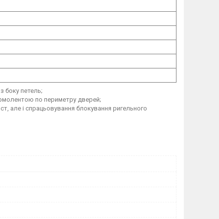
з боку петель;
термолентою по периметру дверей;
ист, але і спрацьовування блокування ригельного