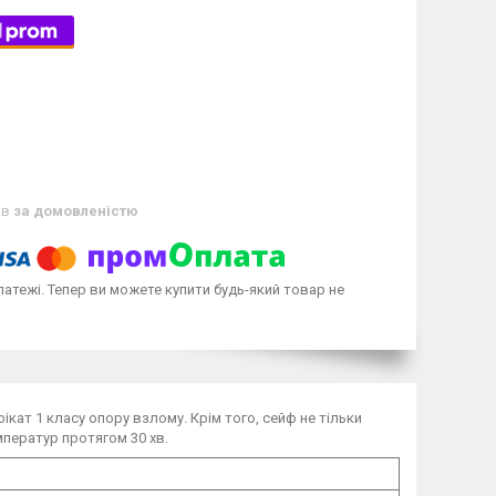
ів
за домовленістю
латежі. Тепер ви можете купити будь-який товар не
ікат 1 класу опору взлому. Крім того, сейф не тільки
мператур протягом 30 хв.