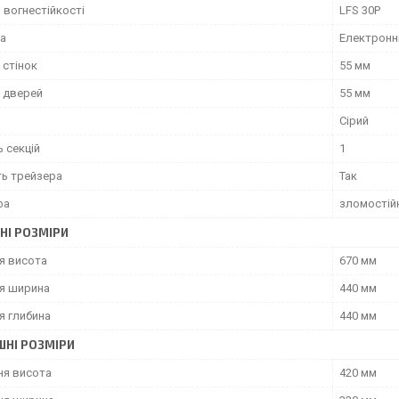
 вогнестійкості
LFS 30P
ка
Електронн
 стінок
55 мм
 дверей
55 мм
Сірий
ь секцій
1
ть трейзера
Так
фа
зломостійк
НІ РОЗМІРИ
я висота
670 мм
я ширина
440 мм
я глибина
440 мм
ШНІ РОЗМІРИ
ня висота
420 мм