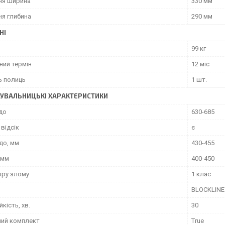
ня ширина
330 мм
ня глибина
290 мм
НІ
99 кг
ний термін
12 міс
ь полиць
1 шт.
УВАЛЬНИЦЬКІ ХАРАКТЕРИСТИКИ
до
630-685
відсік
є
до, мм
430-455
 мм
400-450
ору злому
1 клас
BLOCKLINE
йкість, хв.
30
ний комплект
True