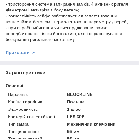
- тристороння система запирання замків, 4 активних ригеля
діаметром і антизрізи з боку петель;
- вогнестійкість сейфа забезпечується запатентованим
вогнестійким бетоном і термолентою по периметру дверей;
- при спробі вибивання чи висвердлювання замка
передбачена не тільки його захист, але і спрацьовування
блокування ригельного механізму.
Приховати
Характеристики
Основні
Виробник
BLOCKLINE
Країна виробник
Польща
Зламостійкість
1 клас
Критерій вогнестійкості
LFS 30P
Тип замка
Механічний ключовий
Товщина стінок
55 мм
Товщина дверей
55 мм