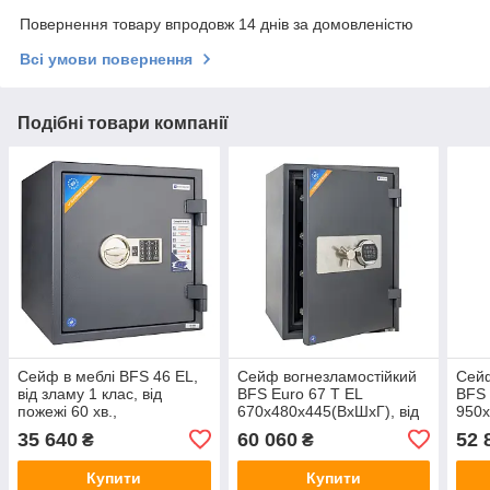
Повернення товару впродовж 14 днів за домовленістю
Всі умови повернення
Подібні товари компанії
Сейф в меблі BFS 46 EL,
Сейф вогнезламостійкий
Сейф
від зламу 1 клас, від
BFS Euro 67 T EL
BFS 
пожежі 60 хв.,
670х480х445(ВхШхГ), від
950х
460х440х440 (ВхШхГ), з
зламу 2 клас, від вогню 60
злам
35 640
60 060
52 
₴
₴
електронним замком
хв., з електронним замком
хв.,
Купити
Купити