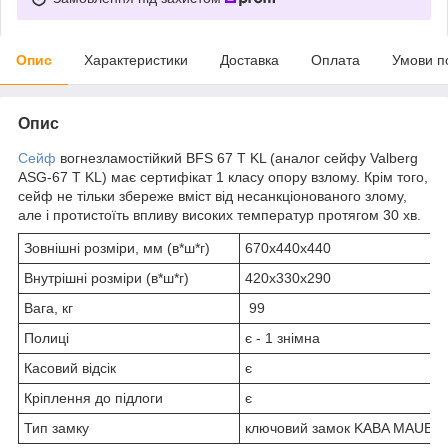
Опис
Характеристики
Доставка
Оплата
Умови п
Опис
Сейф
вогнезламостійкий BFS 67 T KL (аналог сейфу Valberg
ASG-67 Т KL) має сертифікат 1 класу опору взлому. Крім того,
сейф не тільки збереже вміст від несанкціонованого злому,
але і протистоїть впливу високих температур протягом 30 хв.
Зовнішні розміри, мм (в*ш*г)
670х440х440
Внутрішні розміри (в*ш*г)
420х330х290
Вага, кг
99
Полиці
є - 1 знімна
Касовий відсік
є
Кріплення до підлоги
є
Тип замку
ключовий замок KABA MAUER