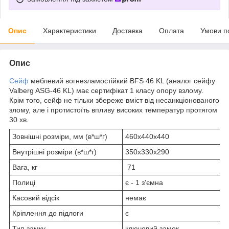
Опис
Характеристики
Доставка
Оплата
Умови п
Опис
Сейф
меблевий вогнезламостійкий BFS 46 KL (аналог сейфу
Valberg ASG-46 KL) має сертифікат 1 класу опору взлому.
Крім того, сейф не тільки збереже вміст від несанкціонованого
злому, але і протистоїть впливу високих температур протягом
30 хв.
Зовнішні розміри, мм (в*ш*г)
460х440х440
Внутрішні розміри (в*ш*г)
350х330х290
Вага, кг
71
Полиці
є - 1 з'ємна
Касовий відсік
немає
Кріплення до підлоги
є
Тип замку
ключовий замок