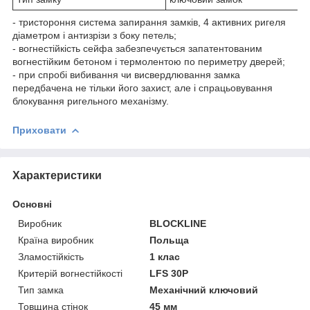
- тристороння система запирання замків, 4 активних ригеля
діаметром і антизрізи з боку петель;
- вогнестійкість сейфа забезпечується запатентованим
вогнестійким бетоном і термолентою по периметру дверей;
- при спробі вибивання чи висвердлювання замка
передбачена не тільки його захист, але і спрацьовування
блокування ригельного механізму.
Приховати
Характеристики
Основні
Виробник
BLOCKLINE
Країна виробник
Польща
Зламостійкість
1 клас
Критерій вогнестійкості
LFS 30P
Тип замка
Механічний ключовий
Товщина стінок
45 мм