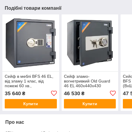
Подібні товари компанії
Сейф в меблі BFS 46 EL,
Сейф зламо-
Сейф
від зламу 1 клас, від
вогнетривкий Old Guard
BFS 
пожежі 60 хв.,
46 EL 460х440х430
(ВхШ
460х440х440 (ВхШхГ), з
(ВхШхГ) від зламу 2 класс
від п
35 640
46 530
47 
₴
₴
електронним замком
від вогню 30 хв., з
клю
електронним замком
Купити
Купити
Про нас