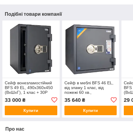
Подібні товари компанії
Сейф вонезламостійкий
Сейф в меблі BFS 46 EL,
Сейф
BFS 49 EL, 490x360x450
від зламу 1 клас, від
BFS 
(ВхШхГ), 1 клас + 30P
пожежі 60 хв.,
(ВхШ
сейф від злому і вогню, в
460х440х440 (ВхШхГ), з
сейф
33 000
35 640
29 
₴
₴
квартиру, в офіс, сейф
електронним замком
квар
для дому
для 
Купити
Купити
Про нас