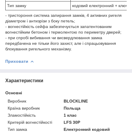
Тип замку
кодовий електронний + ключо
- тристороння система запирання замків, 4 активних ригеля
діаметром і антизрізи з боку петель;
- вогнестійкість сейфа забезпечується запатентованим
вогнестійким бетоном і термолентою по периметру дверей;
- при спробі вибивання чи висвердлювання замка
передбачена не тільки його захист, але і спрацьовування
блокування ригельного механізму.
Приховати
Характеристики
Основні
Виробник
BLOCKLINE
Країна виробник
Польща
Зламостійкість
1 клас
Критерій вогнестійкості
LFS 30P
Тип замка
Електронний кодовий