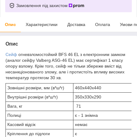
Замовлення під захистом
Опис
Характеристики
Доставка
Оплата
Умови п
Опис
Сейф
огневзломостойкий BFS 46 EL з електронним замком
(аналог сейфу Valberg ASG-46 EL) має сертифікат 1 класу
опору взлому. Крім того, сейф не тільки збереже вміст від
несанкціонованого злому, але і протистоїть впливу високих
температур протягом 30 хв.
Зовнішні розміри, мм (в*ш*г)
460х440х440
Внутрішні розміри (в*ш*г)
350х330х290
Вага, кг
71
Полиці
є - 1 знімна
Касовий відсік
немає
Кріплення до підлоги
є