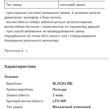
Тип замку
ключовий замок
- тристороння система запирання замків, 4 активних ригеля
діаметром і антизрізи з боку петель;
- вогнестійкість сейфа забезпечується запатентованим
вогнестійким бетоном і термолентою по периметру дверей;
- при спробі вибивання чи висвердлювання замка
передбачена не тільки його захист, але і спрацьовування
блокування ригельного механізму.
Приховати
Характеристики
Основні
Виробник
BLOCKLINE
Країна виробник
Польща
Зламостійкість
1 клас
Критерій вогнестійкості
LFS 30P
Тип замка
Механічний ключовий