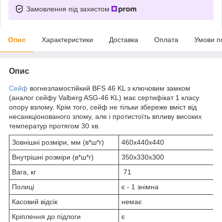
Замовлення під захистом
Опис
Характеристики
Доставка
Оплата
Умови п
Опис
Сейф
вогнезламостійкий BFS 46 KL з ключовим замком
(аналог сейфу Valberg ASG-46 KL) має сертифікат 1 класу
опору взлому. Крім того, сейф не тільки збереже вміст від
несанкціонованого злому, але і протистоїть впливу високих
температур протягом 30 хв.
Зовнішні розміри, мм (в*ш*г)
460х440х440
Внутрішні розміри (в*ш*г)
350х330х300
Вага, кг
71
Полиці
є - 1 знімна
Касовий відсік
немає
Кріплення до підлоги
є