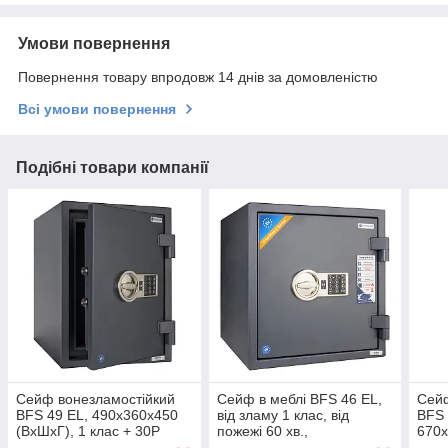
Умови повернення
Повернення товару впродовж 14 днів за домовленістю
Всі умови повернення
Подібні товари компанії
Сейф вонезламостійкий
Сейф в меблі BFS 46 EL,
Сейф
BFS 49 EL, 490x360x450
від зламу 1 клас, від
BFS 
(ВхШхГ), 1 клас + 30P
пожежі 60 хв.,
670х
сейф від злому і вогню, в
460х440х440 (ВхШхГ), з
злам