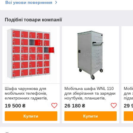
Всі умови повернення
Подібні товари компанії
Шафа чарункова для
Мобільна шафа WNL 110
Моб
мобільних телефонів,
для зберігання та зарядки
для 
електронних гаджетів,
ноутбуків, планшетів,
підз
кореспонденції WSS 30
телефонів
план
19 500
26 180
29 
₴
₴
(930(в)х930(ш)х200(гл)
Купити
Купити