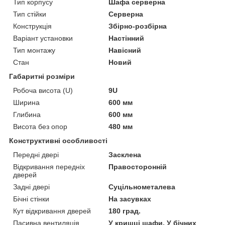
Тип корпусу
Шафа серверна
Тип стійки
Серверна
Конструкція
Збірно-розбірна
Варіант установки
Настінний
Тип монтажу
Навісний
Стан
Новий
Габаритні розміри
Робоча висота (U)
9U
Ширина
600 мм
Глибина
600 мм
Висота без опор
480 мм
Конструктивні особливості
Передні двері
Засклена
Відкривання передніх
Правосторонній
дверей
Задні двері
Суцільнометалева
Бічні стінки
На засувках
Кут відкривання дверей
180 град.
Пасивна вентиляція
У кришці шафи, У бічних