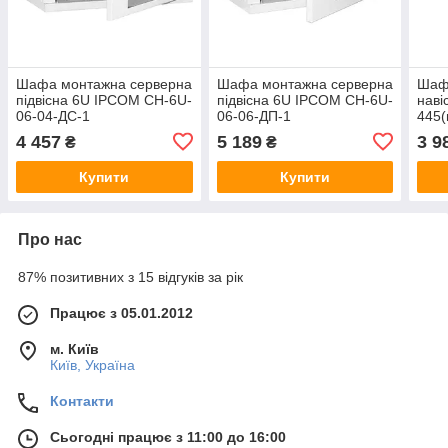
Шафа монтажна серверна
Шафа монтажна серверна
Шаф
підвісна 6U IPCOM СН-6U-
підвісна 6U IPCOM СН-6U-
наві
06-04-ДС-1
06-06-ДП-1
445(
345(в)х600(ш)х450(гл).
345(в)х600(ш)х600(гл).
4 457
5 189
3 9
₴
₴
Двері - скло
Двері - перфорація
Купити
Купити
Про нас
87% позитивних з 15 відгуків за рік
Працює з 05.01.2012
м. Київ
Київ, Україна
Контакти
Сьогодні працює з 11:00 до 16:00