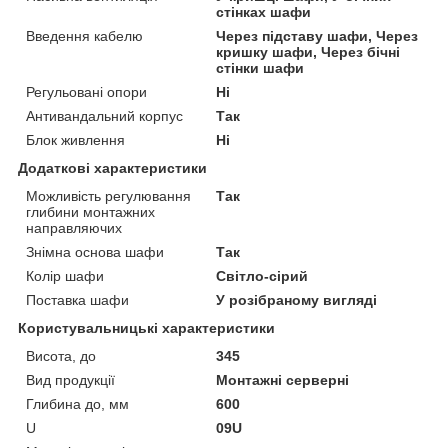
стінках шафи
Введення кабелю
Через підставу шафи, Через
кришку шафи, Через бічні
стінки шафи
Регульовані опори
Ні
Антивандальний корпус
Так
Блок живлення
Ні
Додаткові характеристики
Можливість регулювання
Так
глибини монтажних
направляючих
Знімна основа шафи
Так
Колір шафи
Світло-сірий
Поставка шафи
У розібраному вигляді
Користувальницькі характеристики
Висота, до
345
Вид продукції
Монтажні серверні
Глибина до, мм
600
U
09U