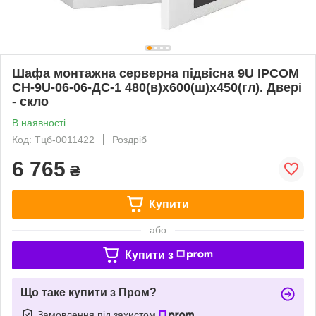
Шафа монтажна серверна підвісна 9U IPCOM
СН-9U-06-06-ДС-1 480(в)х600(ш)х450(гл). Двері
- скло
В наявності
Код: Тцб-0011422
Роздріб
6 765
₴
Купити
або
Купити з
Що таке купити з Пром?
Замовлення під захистом