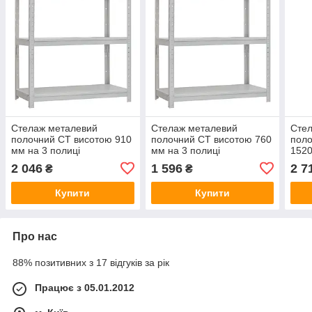
Стелаж металевий
Стелаж металевий
Сте
полочний СТ висотою 910
полочний СТ висотою 760
поло
мм на 3 полиці
мм на 3 полиці
1520
(910(в)х750(д)х600(гл)
(760(в)х750(д)х300(гл)
(152
2 046
1 596
2 7
₴
₴
Купити
Купити
Про нас
88% позитивних з 17 відгуків за рік
Працює з 05.01.2012