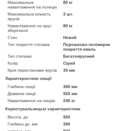
Максимальне
80 кг
навантаження на полицю
Максимальна кількість
3 шт.
ярусів
Навантаження на ярус
80 кг
зберігання
Стан
Новий
Тип покриття стелажа
Порошково-полімерне
покриття емаль
Тип стелажа
Багатоярусний
Колір
Сірий
Крок перестановки ярусів
35 мм
Характеристики секції
Глибина секції
300 мм
Довжина секції
920 мм
Навантаження на секцію
240 кг
Користувальницькі характеристики
Висота, до
920
Глибина до, мм
300
ширина, мм
920