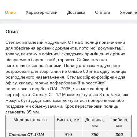
Опис
Характеристики
Доставка
Оплата
Умови п
Опис
Стелаж металевий модульний СТ на 3 полиці призначений
для зберігання архівних документів, поточної документації,
товару, вантажу в офісних і складських приміщеннях різних
підприємств і організацій, гаражах. Стійки стелажа
виготовляються розбірними. Полиці стелажа модульного
розраховані для зберігання не більше 80 кг на одну полицю
розподіленого навантаження. Стелаж збірно-розбірний для
офісу, складу, гаража пофарбований зносостійкої
порошковою фарбою RAL -7035, яка має санітарні
сертифікати. Стелаж СТ-1/1М комплектується 3 полками, які
можуть бути додатково комплектуватися поперечними або
поздовжніми обмежувачами. Крок перестановки полиць
становить 35 мм.
Модель стелажа
Висота, мм
Довжина,
Глибина,
мм
мм
Стелаж СТ-1/1М
910
750
300