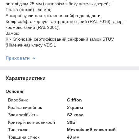
ригелі діам.25 мм і антизрізи з боку петель дверей;
Полка (полки) - знімні;
Анкерні вузли для кріплення сейфа до підлоги;
Колір сейфа: корпус - антрацитно-сірий (RAL 7016), двері -
кремово-білий (RAL 9001);
Замок:
K - Ключовий сертифікований сейфовий замок STUV
(Німеччина) класу VDS 1
Приховати
Характеристики
Основні
Виробник
Griffon
Країна виробник
Україна
Зламостійкість
S2 клас
Критерій вогнестійкості
З0Б
Тип замка
Механічний ключовий
Товщина стінок
43 мм