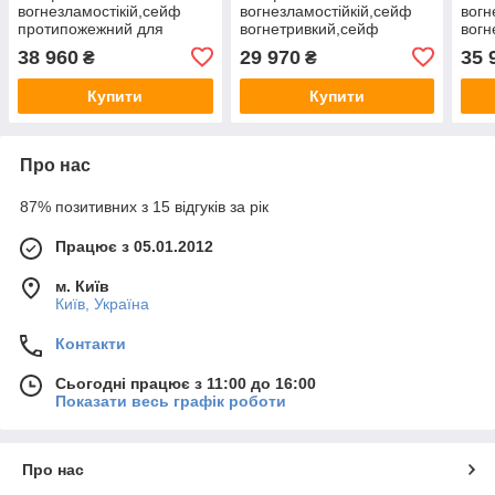
вогнезламостікій,сейф
вогнезламостійкій,сейф
вогн
протипожежний для
вогнетривкий,сейф
вогн
цінностей GRIFFON CL
зламостійкий GRIFFON CL
злам
38 960
29 970
35 
₴
₴
II.50.КЕ
II.60.КК
II.50
472(в)х460(ш)х440(гл)
582(в)х500(ш)х500(гл)
472(
Купити
Купити
клас 2, 30 хв
2клас,30 хв вогнестійкості
клас
вогнестійкості
Про нас
87% позитивних з 15 відгуків за рік
Працює з 05.01.2012
м. Київ
Київ, Україна
Контакти
Сьогодні працює з 11:00 до 16:00
Показати весь графік роботи
Про нас