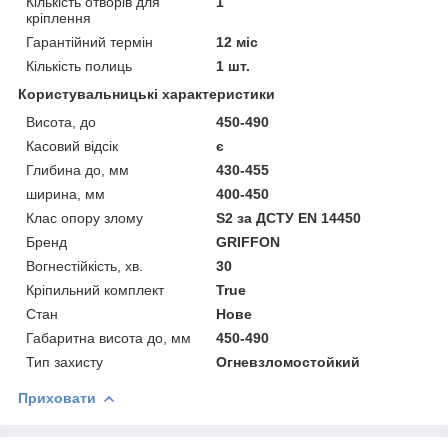
Кількість отворів для
1
кріплення
Гарантійний термін
12 міс
Кількість полиць
1 шт.
Користувальницькі характеристики
Висота, до
450-490
Касовий відсік
є
Глибина до, мм
430-455
ширина, мм
400-450
Клас опору злому
S2 за ДСТУ EN 14450
Бренд
GRIFFON
Вогнестійкість, хв.
30
Кріпильний комплект
True
Стан
Нове
Габаритна висота до, мм
450-490
Тип захисту
Огневзломостойкий
Приховати