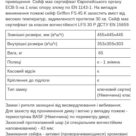
приміщення. Сейф має сертифікат Європейського органу
ECB-S на 1 клас опору злому по EN 1143-1. На випадок
виникнення пожежі сейф Griffon FS.45.K захистить вміст від
високих температур, задимленості протягом 30 хв. Сейф має
сертифікат за класом вогнестійкості LFS 30 P ДСТУ EN 15659.
Зовнішні розміри, мм (в*ш*г)
455х445х445
Внутрішні розміри (в*ш*г)
353х359х303
Вага, кг
65
Полиці
є - 1 знімна
Касовий відсік
є
Кріплення до підлоги
є
Тип замку
ключовий сертифік
(Німеччина) класу
Замки і ригеля захищені від висвердлювання і вибивання;
Для захисту від проникнення диму і вогню у випадку пожежі -
термострічка BASF (Німеччина) по периметру двері;
Захисний протизламний шар (зі спеціальним вогнестійким
наповнювачем) - 43 мм;
Замикання сейфа - активні (проворачивающиеся) хромовані