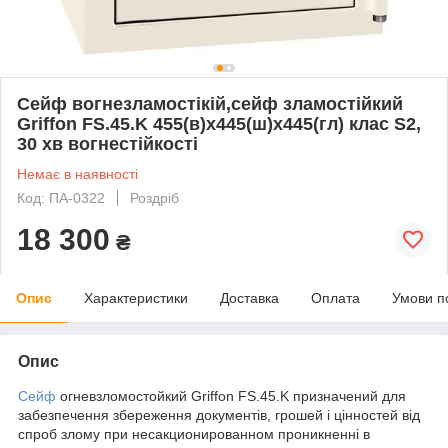
Сейф вогнезламостікій,сейф зламостійкий
Griffon FS.45.K 455(в)х445(ш)х445(гл) клас S2,
30 хв вогнестійкості
Немає в наявності
Код: ПА-0322
Роздріб
18 300
₴
Опис
Характеристики
Доставка
Оплата
Умови п
Опис
Сейф
огневзломостойкий Griffon FS.45.K призначений для
забезпечення збереження документів, грошей і цінностей від
спроб злому при несакционированном проникненні в