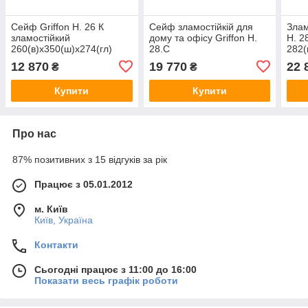
Сейф Griffon H. 26 К
Сейф зламостійкій для
Злам
зламостійкий
дому та офісу Griffon H.
H. 2
260(в)х350(ш)х274(гл)
28.С
282(
282(в)х350(ш)х274(гл).
Елек
12 870
19 770
22 
₴
₴
Механічний кодовий замок
Купити
Купити
Про нас
87% позитивних з 15 відгуків за рік
Працює з 05.01.2012
м. Київ
Київ, Україна
Контакти
Сьогодні працює з 11:00 до 16:00
Показати весь графік роботи