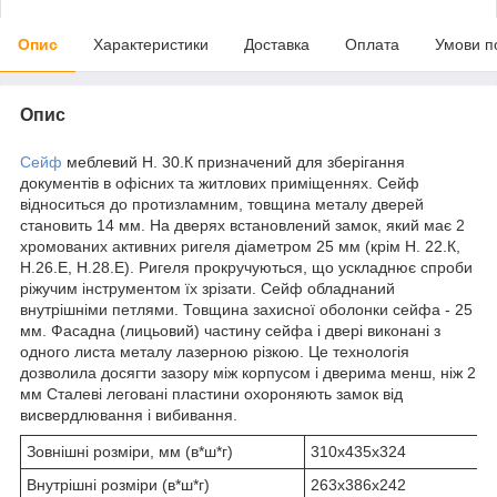
Опис
Характеристики
Доставка
Оплата
Умови п
Опис
Сейф
меблевий H. 30.К призначений для зберігання
документів в офісних та житлових приміщеннях. Сейф
відноситься до протизламним, товщина металу дверей
становить 14 мм. На дверях встановлений замок, який має 2
хромованих активних ригеля діаметром 25 мм (крім H. 22.К,
Н.26.Е, Н.28.Е). Ригеля прокручуються, що ускладнює спроби
ріжучим інструментом їх зрізати. Сейф обладнаний
внутрішніми петлями. Товщина захисної оболонки сейфа - 25
мм. Фасадна (лицьовий) частину сейфа і двері виконані з
одного листа металу лазерною різкою. Це технологія
дозволила досягти зазору між корпусом і дверима менш, ніж 2
мм Сталеві леговані пластини охороняють замок від
висвердлювання і вибивання.
Зовнішні розміри, мм (в*ш*г)
310х435х324
Внутрішні розміри (в*ш*г)
263х386х242