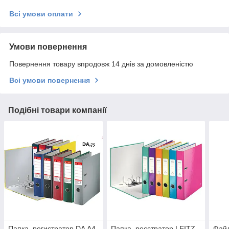
Всі умови оплати
Умови повернення
Повернення товару впродовж 14 днів за домовленістю
Всі умови повернення
Подібні товари компанії
Папка–регистратор DA А4,
Папка–реєстратор LEITZ
Фай