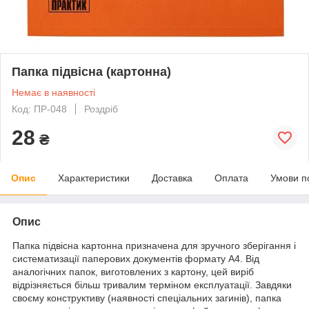
Папка підвісна (картонна)
Немає в наявності
Код: ПР-048
Роздріб
28
₴
Опис
Характеристики
Доставка
Оплата
Умови п
Опис
Папка підвісна картонна призначена для зручного зберігання і
систематизації паперових документів формату А4. Від
аналогічних папок, виготовлених з картону, цей виріб
відрізняється більш тривалим терміном експлуатації. Завдяки
своєму конструктиву (наявності спеціальних загинів), папка