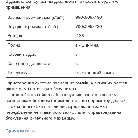
Відрізняється сучасним дизайном і прикрасить будь яке
приміщення.
Зовнішні розміри, мм (в*ш*г)
950х505х490
Внутрішні розміри (в*ш*г)
700х395х290
Вага, кг
138
Полиці
є - 1 знімна
Касовий відсік
є
Кріплення до підлоги
є
Тип замку
електронний замок
- тристороння система запирання замків, 4 активних ригеля
діаметром і антизрізи з боку петель;
- вогнестійкість сейфа забезпечується запатентованим
вогнестійким бетоном і термолентою по периметру дверей;
- при спробі вибивання чи висвердлювання замка
передбачена не тільки його захист, але і спрацьовування
блокування ригельного механізму.
Приховати