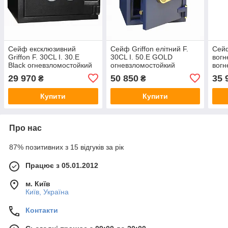
Сейф ексклюзивний
Сейф Griffon елітний F.
Сей
Griffon F. 30CL I. 30.E
30CL I. 50.E GOLD
вогн
Black огневзломостойкий
огневзломостойкий
вогн
315(в)х440(ш)х440(гл)
460(в)х440(ш)х440(гл)
злам
29 970
50 850
35 
₴
₴
II.50
472(
Купити
Купити
клас
Про нас
87% позитивних з 15 відгуків за рік
Працює з 05.01.2012
м. Київ
Київ, Україна
Контакти