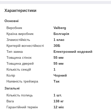
Характеристики
Основні
Виробник
Valberg
Країна виробник
Болгарія
Зламостійкість
1 клас
Критерій вогнестійкості
З0Б
Тип замка
Електронний кодовий
Товщина стінок
55 мм
Товщина дверей
55 мм
Кількість секцій
1
Колір
Чорний
Наявність трейзера
Так
Загальні
Кількість полиць
1 шт.
Вага
138 кг
Гарантійний термін
12 міс