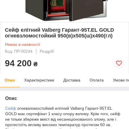
Сейф елітний Valberg Гарант-95T.EL GOLD
огневзломостойкий 950(в)х505(ш)х490(гл)
Немає в наявності
Код: ПР-00244
Роздріб
94 200
₴
Опис
Характеристики
Доставка
Оплата
Умови п
Опис
Сейф
огневзломостойкий елітний Valberg Гарант-95T.EL
GOLD має сертифікат 1 класу опору взлому. Крім того, сейф
не тільки збереже вміст від несанкціонованого злому, але і
протистоїть впливу високих температур протягом 60 хв.