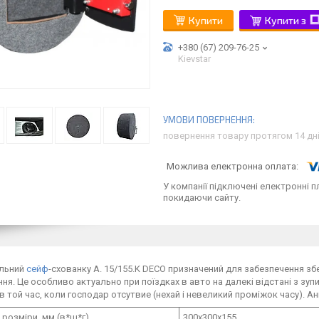
Купити
Купити з
+380 (67) 209-76-25
Kievstar
повернення товару протягом 14 дн
У компанії підключені електронні п
покидаючи сайту.
льний
сейф
-схованку A. 15/155.K DECO призначений для забезпечення збе
ня. Це особливо актуально при поїздках в авто на далекі відстані з з
в той час, коли господар отсутвие (нехай і невеликий проміжок часу). Ан
 розміри, мм (в*ш*г)
300х300х155