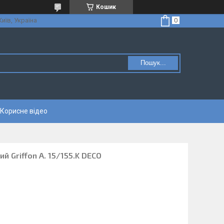
Кошик
Київ, Україна
Пошук...
Корисне відео
й Griffon A. 15/155.K DECO