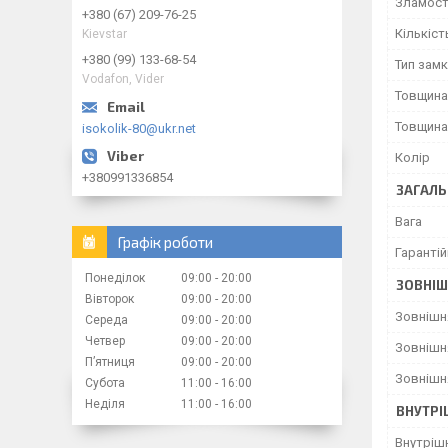
Зламост
+380 (67) 209-76-25
Кількіст
Kievstar
+380 (99) 133-68-54
Тип зам
Vodafon, Vider
Товщина
Товщина
isokolik-80@ukr.net
Колір
+380991336854
ЗАГАЛЬ
Вага
Графік роботи
Гарантій
Понеділок
09:00
20:00
ЗОВНІШ
Вівторок
09:00
20:00
Зовнішн
Середа
09:00
20:00
Четвер
09:00
20:00
Зовнішн
Пʼятниця
09:00
20:00
Зовнішн
Субота
11:00
16:00
Неділя
11:00
16:00
ВНУТРІ
Внутріш