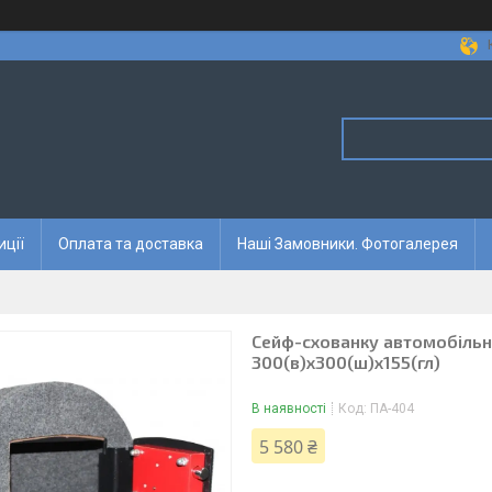
иції
Оплата та доставка
Наші Замовники. Фотогалерея
Сейф-схованку автомобільни
300(в)х300(ш)х155(гл)
В наявності
Код:
ПА-404
5 580 ₴