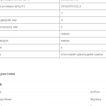
і розміри (в*ш*г)
297х297х122,5
7
 дверей, мм
4
корпусу, мм
2
немає
відсік
немає
ня
є
у
ключовий сувальдний замок
еристики
І
к
Griffon
виробник
Україна