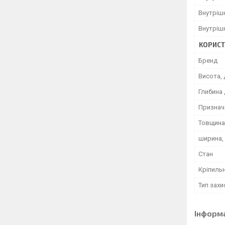
Внутріш
Внутріш
КОРИСТ
Бренд
Висота, 
Глибина 
Признач
Товщина 
ширина,
Стан
Кріпиль
Тип захи
Інформ