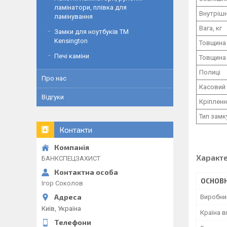
ламінатори, плівка для
Внутрішн
ламінування
Вага, кг
Замки для ноутбуків ТМ
Kensington
Товщина
Печі каміни
Товщина 
Полиці
Про нас
Касовий 
Відгуки
Кріплен
Тип замк
Контакти
Характ
БАНКСПЕЦЗАХИСТ
ОСНОВН
Ігор Соколов
Виробни
Київ, Україна
Країна 