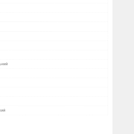
ьний
кий