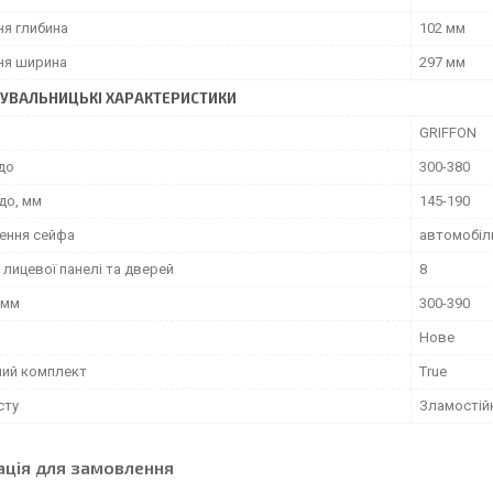
ня глибина
102 мм
ня ширина
297 мм
УВАЛЬНИЦЬКІ ХАРАКТЕРИСТИКИ
GRIFFON
до
300-380
до, мм
145-190
ення сейфа
автомобіл
лицевої панелі та дверей
8
 мм
300-390
Нове
ний комплект
True
сту
Зламостій
ація для замовлення