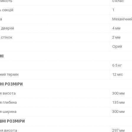
ійкість
0 клас
ь секцій
1
ка
Механічни
 дверей
4 мм
 стінок
2 мм
Сірий
НІ
6.5 кг
ний термін
12 міс
НІ РОЗМІРИ
я висота
300 мм
я глибина
135 мм
я ширина
300 мм
ШНІ РОЗМІРИ
ня висота
297 мм