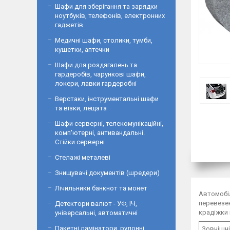
Шафи для зберігання та зарядки
ноутбуків, телефонів, електронних
гаджетів
Медичні шафи, столики, тумби,
кушетки, аптечки
Шафи для роздягалень та
гардеробів, чарункові шафи,
локери, лавки гардеробні
Верстаки, інструментальні шафи
та візки, лещата
Шафи серверні, телекомунікаційні,
комп'ютерні, антивандальні.
Стійки серверні
Стелажі металеві
Знищувачі документів (шредери)
Лічильники банкнот та монет
Автомобі
перевезен
Детектори валют - УФ, ІЧ,
крадіжки 
універсальні, автоматичні
Пакетні ламінатори, рулонні
Зовнішні