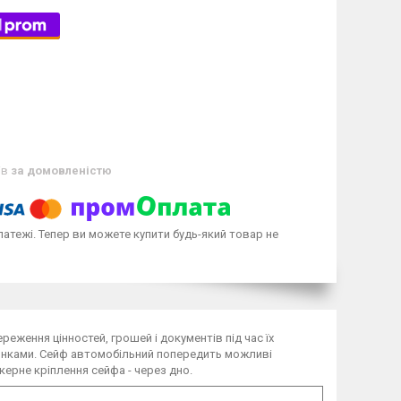
ів
за домовленістю
латежі. Тепер ви можете купити будь-який товар не
реження цінностей, грошей і документів під час їх
упинками. Сейф автомобільний попередить можливі
керне кріплення сейфа - через дно.