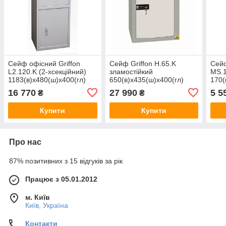
Сейф офісний Griffon
Сейф Griffon H.65.K
Сейф
L2.120.K (2-хсекційний)
зламостійкий
MS.
1183(в)х480(ш)х400(гл)
650(в)х435(ш)х400(гл)
170(
16 770
27 990
5 5
₴
₴
Купити
Купити
Про нас
87% позитивних з 15 відгуків за рік
Працює з 05.01.2012
м. Київ
Київ, Україна
Контакти