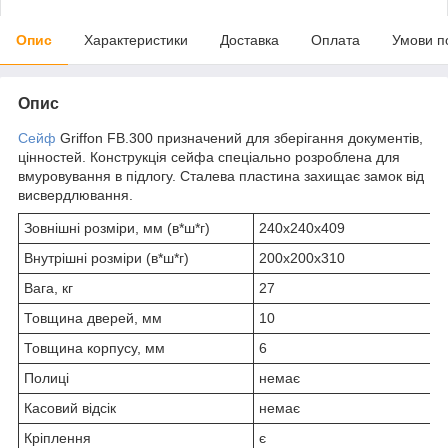
Опис
Характеристики
Доставка
Оплата
Умови п
Опис
Сейф
Griffon FB.300 призначений для зберігання документів,
цінностей. Конструкція сейфа спеціально розроблена для
вмуровування в підлогу. Сталева пластина захищає замок від
висвердлювання.
Зовнішні розміри, мм (в*ш*г)
240х240х409
Внутрішні розміри (в*ш*г)
200х200х310
Вага, кг
27
Товщина дверей, мм
10
Товщина корпусу, мм
6
Полиці
немає
Касовий відсік
немає
Кріплення
є