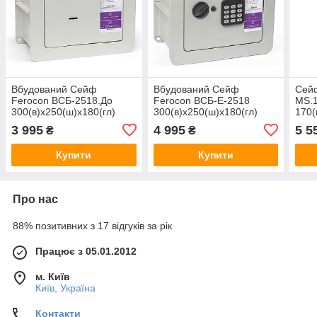
Вбудований Сейф
Вбудований Сейф
Сейф
Ferocon ВСБ-2518.До
Ferocon ВСБ-E-2518
MS.
300(в)х250(ш)х180(гл)
300(в)х250(ш)х180(гл)
170(
(вбудовується в стіну
(вбудовується в стіну
3 995
4 995
5 5
₴
₴
сейф, сейф-тайник)
сейф, сейф-тайник)
Купити
Купити
Про нас
88% позитивних з 17 відгуків за рік
Працює з 05.01.2012
м. Київ
Київ, Україна
Контакти