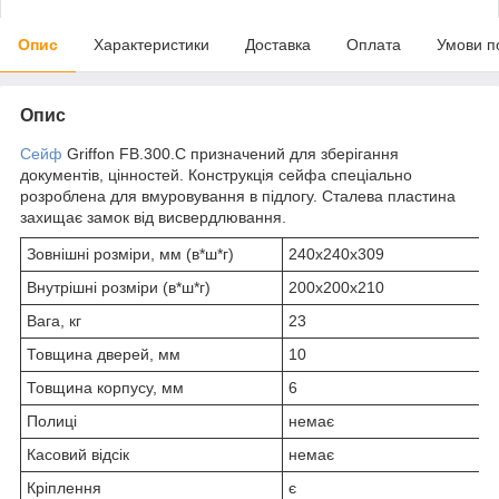
Опис
Характеристики
Доставка
Оплата
Умови п
Опис
Сейф
Griffon FB.300.C призначений для зберігання
документів, цінностей. Конструкція сейфа спеціально
розроблена для вмуровування в підлогу. Сталева пластина
захищає замок від висвердлювання.
Зовнішні розміри, мм (в*ш*г)
240х240х309
Внутрішні розміри (в*ш*г)
200х200х210
Вага, кг
23
Товщина дверей, мм
10
Товщина корпусу, мм
6
Полиці
немає
Касовий відсік
немає
Кріплення
є