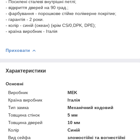
- Посилені сталеві внутрішні петлі;
- відкриття дверей на 90 град.;
- фарбування - порошкове стійке полімерне покрітие;
- гарантія - 2 роки.
- колір - синій (океан) (крім CS/0,DPK, DPE);
- країна виробник - Італія
Приховати
Характеристики
Основні
Виробник
MEK
Країна виробник
Італія
Тип замка
Механічний кодовий
Товщина стінок
5 мм
Товщина дверей
10 мм
Колір
Синій
Вид сейфа
зломостійкі та вогнестійкі