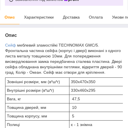
Опис
Характеристики
Доставка
Оплата
Умови п
Опис
Сейф
меблевий зламостійкі TECHNOMAX GMС/5.
Фронтальна частина сейфа (корпус і двері) виконані з одного
листа металу товщиною 10мм. Для попередження
висвердлювання замка передбачена сталева пластина. Двері
сейфа обладнана внутрішніми петлями, відкриття дверей - 90
град. Колір - Океан. Сейф має отвори для кріплення.
Зовнішні розміри, мм (в*ш*г)
350х470х350
Внутрішні розміри (в*ш*г)
330х460х295
Вага, кг
47,5
Товщина дверей, мм
10
Товщина корпусу, мм
5
Полиці
є - 1 знімна