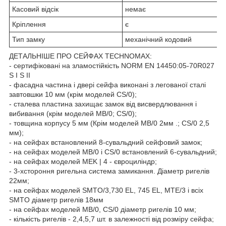
Касовий відсік
немає
Кріплення
є
Тип замку
механічний кодовий
ДЕТАЛЬНІШЕ ПРО СЕЙФАХ TECHNOMAX:
- сертифіковані на зламостійкість NORM EN 14450:05-70R027
S І S II
- фасадна частина і двері сейфа виконані з легованої сталі
завтовшки 10 мм (крім моделей CS/0);
- сталева пластина захищає замок від висвердлювання і
вибивання (крім моделей МВ/0; CS/0);
- товщина корпусу 5 мм (Крім моделей МВ/0 2мм .; CS/0 2,5
мм);
- на сейфах встановлений 8-сувальдний сейфовий замок;
- на сейфах моделей МВ/0 і CS/0 встановлений 6-сувальдний;
- на сейфах моделей MEK | 4 - євроциліндр;
- 3-хстороння ригельна система замикання. Діаметр ригелів
22мм;
- на сейфах моделей SMTO/3,730 EL, 745 EL, МТЕ/3 і всіх
SMTO діаметр ригелів 18мм
- на сейфах моделей МВ/0, CS/0 діаметр ригелів 10 мм;
- кількість ригелів - 2,4,5,7 шт. в залежності від розміру сейфа;