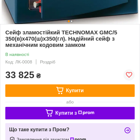
Сейф зламостійкий TECHNOMAX GMC/5
350(в)х470(ш)х350(гл). Надійний сейф з
механічним кодовим замком
В наявності
Код: ЛК-0008
Роздріб
33 825
₴
Купити
або
Купити з
Що таке купити з Пром?
Замовлення під захистом