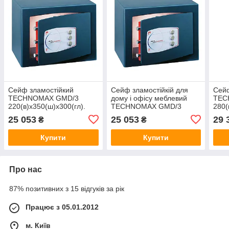
Сейф зламостійкий
Сейф зламостійкій для
Сейф
TECHNOMAX GMD/3
дому і офісу меблевий
TEC
220(в)х350(ш)х300(гл).
TECHNOMAX GMD/3
280(
Європейська
220(в)х350(ш)х300(гл) Два
Євр
25 053
25 053
29 
₴
₴
сертифікація. Замки -
замки - ключовий та
серт
ключовий та механічний
механічний кодовий
ключ
Купити
Купити
кодовий
кодо
Про нас
87% позитивних з 15 відгуків за рік
Працює з 05.01.2012
м. Київ