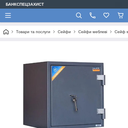
БАНКСПЕЦЗАХИСТ
Товари та послуги
Сейфи
Сейфи меблеві
Сейф м