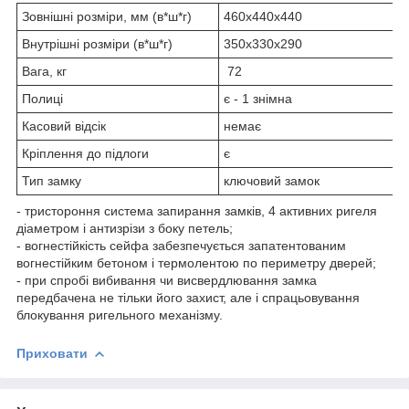
Зовнішні розміри, мм (в*ш*г)
460х440х440
Внутрішні розміри (в*ш*г)
350х330х290
Вага, кг
72
Полиці
є - 1 знімна
Касовий відсік
немає
Кріплення до підлоги
є
Тип замку
ключовий замок
- тристороння система запирання замків, 4 активних ригеля
діаметром і антизрізи з боку петель;
- вогнестійкість сейфа забезпечується запатентованим
вогнестійким бетоном і термолентою по периметру дверей;
- при спробі вибивання чи висвердлювання замка
передбачена не тільки його захист, але і спрацьовування
блокування ригельного механізму.
Приховати