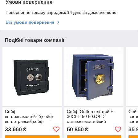
Умови повернення
Повернення товару впродовж 14 днів за домовленістю
Всі умови повернення
Подібні товари компанії
Сейф
Сейф Griffon елітний F.
Сей
вогнезламостійкій,сейф
30CL I. 50.E GOLD
вогн
вогнетривкий,сейф
огневзломостойкий
вогн
зламостійкий GRIFFON CL
460(в)х440(ш)х440(гл)
злам
33 660
50 850
35 
₴
₴
II.50.C
II.50
460(в)х440(ш)х440(гл)2
472(