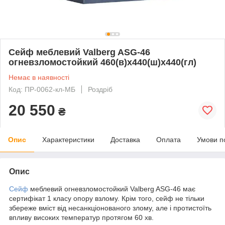
Сейф меблевий Valberg ASG-46
огневзломостойкий 460(в)х440(ш)х440(гл)
Немає в наявності
Код: ПР-0062-кл-МБ
Роздріб
20 550
₴
Опис
Характеристики
Доставка
Оплата
Умови п
Опис
Сейф
меблевий огневзломостойкий Valberg ASG-46 має
сертифікат 1 класу опору взлому. Крім того, сейф не тільки
збереже вміст від несанкціонованого злому, але і протистоїть
впливу високих температур протягом 60 хв.