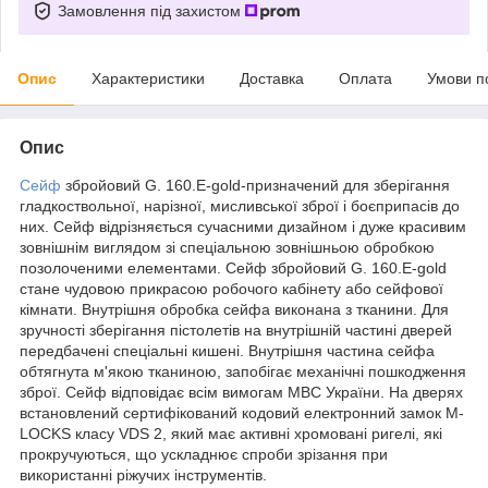
Замовлення під захистом
Опис
Характеристики
Доставка
Оплата
Умови п
Опис
Сейф
збройовий G. 160.E-gold-призначений для зберігання
гладкоствольної, нарізної, мисливської зброї і боєприпасів до
них. Сейф відрізняється сучасними дизайном і дуже красивим
зовнішнім виглядом зі спеціальною зовнішньою обробкою
позолоченими елементами. Сейф збройовий G. 160.E-gold
стане чудовою прикрасою робочого кабінету або сейфової
кімнати. Внутрішня обробка сейфа виконана з тканини. Для
зручності зберігання пістолетів на внутрішній частині дверей
передбачені спеціальні кишені. Внутрішня частина сейфа
обтягнута м'якою тканиною, запобігає механічні пошкодження
зброї. Сейф відповідає всім вимогам МВС України. На дверях
встановлений сертифікований кодовий електронний замок M-
LOCKS класу VDS 2, який має активні хромовані ригелі, які
прокручуються, що ускладнює спроби зрізання при
використанні ріжучих інструментів.