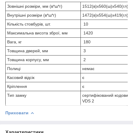
Зовнішні розміри, мм (в*ш*г)
1512(в)х560(ш)х540(гл)
Внутрішні розміри (в*ш*г)
1472(в)х554(ш)х419(гл)
Кількість стовбурів, шт.
10
Максимальна висота зброї, мм
1420
Вага, кг
180
Товщина дверей, мм
3
Товщина корпусу, мм
2
Полиці
немає
Касовий відсік
є
Кріплення
є
Тип замку
сертифікований кодовий 
VDS 2
Приховати
Характеристики