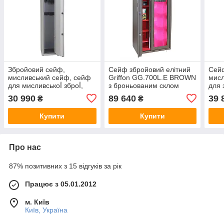
Збройовий сейф,
Сейф збройовий елітний
Сейф
мисливський сейф, сейф
Griffon GG.700L.E BROWN
мис
для мисливськоЇ зброЇ,
з броньованим склом
для 
збройова шафа Griffon
1512(в)х700(ш)х370(гл)
рушн
30 990
89 640
39 
₴
₴
GE.300.E на 5 стволів
на 1
1512(в)х300(ш)х350(гл)
1512
Купити
Купити
Про нас
87% позитивних з 15 відгуків за рік
Працює з 05.01.2012
м. Київ
Київ, Україна