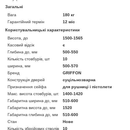
Загальні
Вага
180 кг
Гарантійний термін
12 міс
Користувальницькі характеристики
Висота, до
1500-1565
Касовий відсік
є
Глибина до, мм
500-550
Кількість стовбурів, шт
10
ширина, мм
500-570
Бренд
GRIFFON
Конструкція дверей
суцільнозварна
Призначення сейфа
для рушниці і пістолети
Макс. висота стовбурів, шт.
1400-1420
Габаритна ширина до, мм
510-600
Габаритна висота до, мм
1520
Габаритна глибина до, мм
510-600
Стан
Нове
Кількість збройових стволів
10