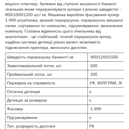
міцного пластику. Залежно від ступеня зношеності банкнот
лічильник може перераховувати купюри з різною швидкістю -
800/1000/1200 шт./ хв. Машинка виробляє фасування купюр
1-999 штук/пачка, крізний перерахунок, перерахунок змішаної
пачки, сортування по номіналах, підсумовування, визначення
номіналу. Головна відмінність цього лічильника від
аналогічних - це стабільний, точний перерахунок купюр,
надійна система детекції різних валют, можливість
підключення принтера, виносного дисплея.
Швидкість перерахунку банкнот/ хв
900/1200/1500
Завантажувальний лоток, шт.
500
Приймальний лоток, шт.
200
Перевірка на справжність
УФ, МІЛІГРАМ, ІК
Оптична детекція
є
Детекція за розміром
є
Фасовка
1-999
Підсумовування
є
Тип, розрядність дисплея
РК