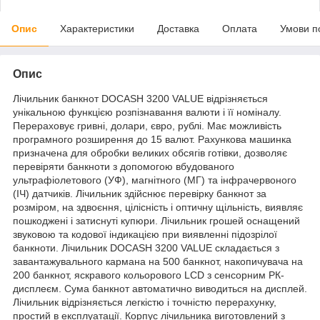
Опис
Характеристики
Доставка
Оплата
Умови п
Опис
Лічильник банкнот DOCASH 3200 VALUE відрізняється
унікальною функцією розпізнавання валюти і її номіналу.
Перераховує гривні, долари, євро, рублі. Має можливість
програмного розширення до 15 валют. Рахункова машинка
призначена для обробки великих обсягів готівки, дозволяє
перевіряти банкноти з допомогою вбудованого
ультрафіолетового (УФ), магнітного (МГ) та інфрачервоного
(ІЧ) датчиків. Лічильник здійснює перевірку банкнот за
розміром, на здвоєння, цілісність і оптичну щільність, виявляє
пошкоджені і затиснуті купюри. Лічильник грошей оснащений
звуковою та кодової індикацією при виявленні підозрілої
банкноти. Лічильник DOCASH 3200 VALUE складається з
завантажувального кармана на 500 банкнот, накопичувача на
200 банкнот, яскравого кольорового LСD з сенсорним РК-
дисплеєм. Сума банкнот автоматично виводиться на дисплей.
Лічильник відрізняється легкістю і точністю перерахунку,
простий в експлуатації. Корпус лічильника виготовлений з