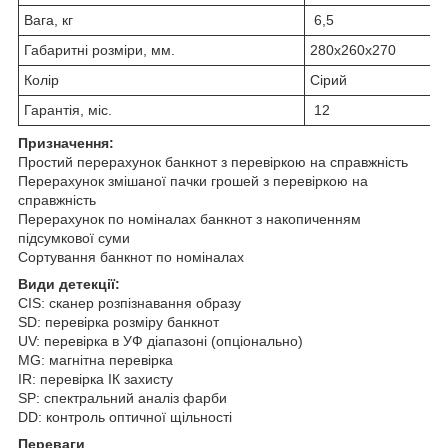
Вага, кг
6,5
Габаритні розміри, мм.
280x260x270
Колір
Сірий
Гарантія, міс.
12
Призначення:
Простий перерахунок банкнот з перевіркою на справжність
Перерахунок змішаної пачки грошей з перевіркою на
справжність
Перерахунок по номіналах банкнот з накопиченням
підсумкової суми
Сортування банкнот по номіналах
Види детекції:
СIS: сканер розпізнавання образу
SD: перевірка розміру банкнот
UV: перевірка в УФ діапазоні (опціонально)
MG: магнітна перевірка
IR: перевірка ІК захисту
SP: спектральний аналіз фарби
DD: контроль оптичної щільності
Переваги