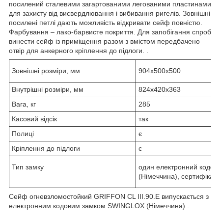
посилений сталевими загартованими легованими пластинами
для захисту від висвердлювання і вибивання ригелів. Зовнішні
посилені петлі дають можливість відкривати сейф повністю.
Фарбування – лако-барвисте покриття. Для запобігання спроб
винести сейф із приміщення разом з вмістом передбачено
отвір для анкерного кріплення до підлоги. .
Зовнішні розміри, мм
904х500х500
Внутрішні розміри, мм
824х420х363
Вага, кг
285
Касовий відсік
так
Полиці
є
Кріплення до підлоги
є
Тип замку
один електронний кодо
(Німеччина), сертифікат 
Сейф огневзломостойкий GRIFFON CL III.90.E випускається з
електронним кодовим замком SWINGLOX (Німеччина) .