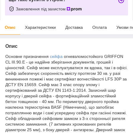
Замовлення під захистом
Опис
Характеристики
Доставка
Оплата
Умови п
Опис
Основне призначення
сейфа
огневзломостойкого GRIFFON
CL III.90.E - це надійне зберігання документів, грошей і
цінностей. Сейф може експлуатуватися як вдома, так і в офісі.
Сейф забезпечує схоронність вмісту протягом 30 хв. у разі
виникнення пожежі і має сертифікат вогнестійкості LFS 30P за
ДСТУ EN 15659. Сейф має 3 клас опору злому і
сертифікований за ДСТУ ЕN 1143-1:2014. Захисний шар
корпусу і дверей сейфа - фортифікаційний зламостійкий
бетон товщиною - 40 мм. По периметру дверного пройма
наклеєна термострічка BASF (Німеччина), що запобігає
потраплянню води і сажі усередину сейфа при гасінні пожежі.
Сейф обладнаний сейфовим замком з 3-х сторонньої ригеля
системою замикання. (7 активних хромованих ригелів
діаметром 25 мм), з боку дверей - антизрезы. Дверний замок