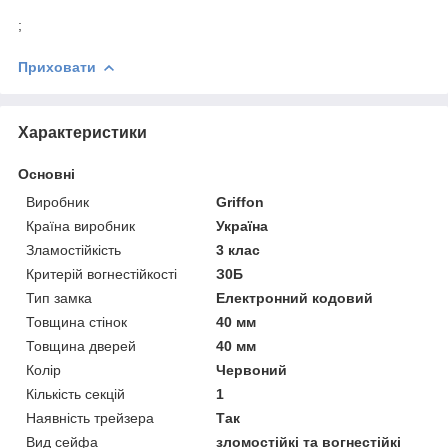
;
Приховати
Характеристики
Основні
Виробник
Griffon
Країна виробник
Україна
Зламостійкість
3 клас
Критерій вогнестійкості
З0Б
Тип замка
Електронний кодовий
Товщина стінок
40 мм
Товщина дверей
40 мм
Колір
Червоний
Кількість секцій
1
Наявність трейзера
Так
Вид сейфа
зломостійкі та вогнестійкі