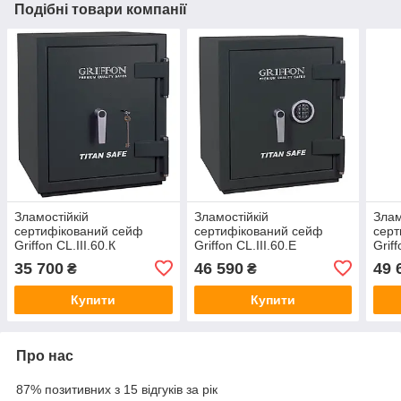
Подібні товари компанії
Зламостійкій
Зламостійкій
Злам
сертифікований сейф
сертифікований сейф
серт
Griffon CL.III.60.К
Griffon CL.III.60.Е
Griff
582(в)х500(ш)х500(гл). 3
582(в)х500(ш)х500(гл). 3
582(
35 700
46 590
49 
₴
₴
клас захисту, 30 хв
клас захисту, 30 хв
клас
вогнестійкості. Замок -
вогнестійкості. Замок -
вогн
Купити
Купити
Про нас
87% позитивних з 15 відгуків за рік