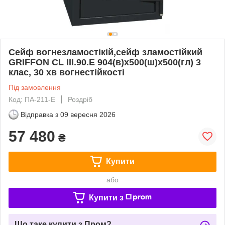
Сейф вогнезламостікій,сейф зламостійкий
GRIFFON CL III.90.E 904(в)х500(ш)х500(гл) 3
клас, 30 хв вогнестійкості
Під замовлення
Код: ПА-211-Е
Роздріб
Відправка з
09 вересня 2026
57 480
₴
Купити
або
Купити з
Що таке купити з Пром?