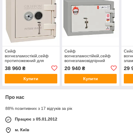
Сейф
Сейф
Сей
вогнезламостікій,сейф
вогнезламостійкій,сейф
вогн
протипожежний для
вогнезламовідпірний
злам
цінностей GRIFFON CL
Griffon F. 30CL I. 30.K
сейф
38 960
20 940
29 
₴
₴
II.50.КЕ
315(в)х440(ш)х440(гл) 1
315(
472(в)х460(ш)х440(гл)
клас, 30хв. Вогнестійкості
вогн
Купити
Купити
клас 2, 30 хв
вогнестійкості
Про нас
88% позитивних з 17 відгуків за рік
Працює з 05.01.2012
м. Київ