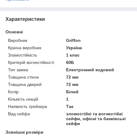
Характеристики
Основні
Виробник
Griffon
Країна виробник
Україна
Зламостійкість
1 клас
Критерій вогнестійкості
60Б
Тип замка
Електронний кодовий
Товщина стінок
72 мм
Товщина дверей
72 мм
Колір
Білий
Кількість секцій
1
Наявність трейзера
Так
Вид сейфа
зломостійкі та вогнестійкі
сейфи, офісні та банківські
сейфи
Зовнішні розміри