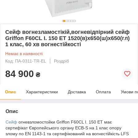
Сейф вогнезламостікій,вогневідпірний сейф
Griffon F60CL I. 150 ET 1520(в)х650(ш)х650(гл)
1 клас, 60 хв вогнестійкості
Немає в наявності
Код: ПА-0311-TR-EL
Роздріб
84 900
₴
Опис
Характеристики
Доставка
Оплата
Умови п
Опис
Сейф
огневзломостойки Griffon F60CL I. 150 ET має
сертифікат Європейського органу ECB-S на 1 клас опору
злому по EN 1143-1 та сертифікований на вогнестійкість LFS