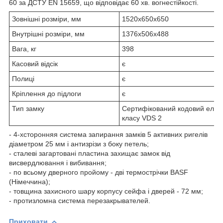
60 за ДСТУ EN 15659, що відповідає 60 хв. вогнестійкості.
Зовнішні розміри, мм
1520х650х650
Внутрішні розміри, мм
1376х506х488
Вага, кг
398
Касовий відсік
є
Полиці
є
Кріплення до підлоги
є
Тип замку
Сертифікований кодовий елек
класу VDS 2
- 4-хсторонняя система запирання замків 5 активних ригелів
діаметром 25 мм і антизрізи з боку петель;
- сталеві загартовані пластина захищає замок від
висвердлювання і вибивання;
- по всьому дверного пройому - дві термострічки BASF
(Німеччина);
- товщина захисного шару корпусу сейфа і дверей - 72 мм;
- протизломна система перезакрывателей.
Приховати