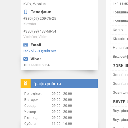
Тип зам
Київ, Україна
Товщина
+380 (67) 209-76-25
Товщина
Kievstar
Колір
+380 (99) 133-68-54
Vodafon, Vider
Кількіст
Наявніс
isokolik-80@ukr.net
Вид сей
+380991336854
ЗОВНІШ
Зовнішн
Графік роботи
Зовнішн
Зовнішн
Понеділок
09:00
20:00
Вівторок
09:00
20:00
ВНУТРІ
Середа
09:00
20:00
Внутріш
Четвер
09:00
20:00
Пʼятниця
09:00
20:00
Внутріш
Субота
11:00
16:00