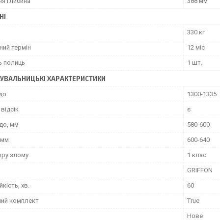
ня глибина
388 мм
НІ
330 кг
ний термін
12 міс
ь полиць
1 шт.
УВАЛЬНИЦЬКІ ХАРАКТЕРИСТИКИ
до
1300-1335
відсік
є
до, мм
580-600
 мм
600-640
ору злому
1 клас
GRIFFON
йкість, хв.
60
ний комплект
True
Нове