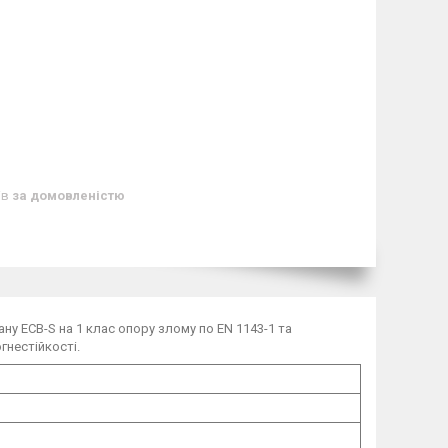
ів
за домовленістю
ну ECB-S на 1 клас опору злому по EN 1143-1 та
гнестійкості.