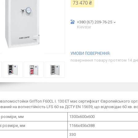
73 470 ₴
+380 (67) 209-76-25
Kievstar
повернення товару протягом 14 дн
взломостойки Griffon F60CL I. 130 ET має сертифікат Європейського орга
ваний на вогнестійкість LFS 60 за ДСТУ EN 15659, що відповідає 60 хв. во
 розміри, мм
1300х600х600
і розміри, мм
1166х456х388
330