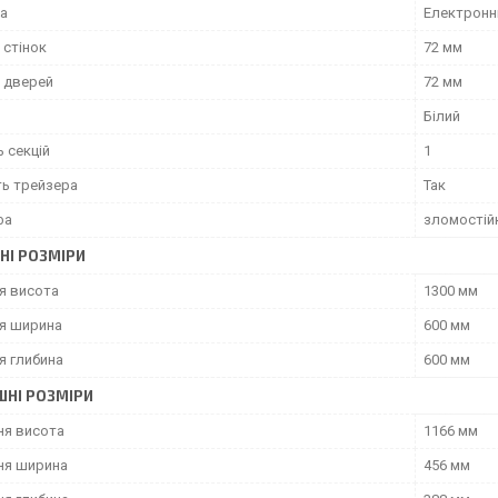
ка
Електронн
 стінок
72 мм
 дверей
72 мм
Білий
ь секцій
1
ть трейзера
Так
фа
зломостійк
НІ РОЗМІРИ
я висота
1300 мм
я ширина
600 мм
я глибина
600 мм
ШНІ РОЗМІРИ
ня висота
1166 мм
ня ширина
456 мм