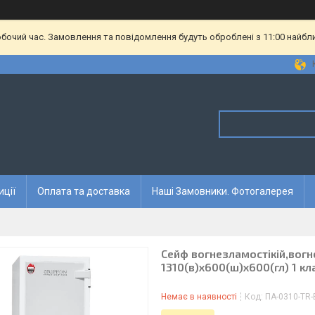
обочий час. Замовлення та повідомлення будуть оброблені з 11:00 найбл
иції
Оплата та доставка
Наші Замовники. Фотогалерея
Сейф вогнезламостікій,вогне
1310(в)х600(ш)х600(гл) 1 кла
Немає в наявності
Код:
ПА-0310-TR-