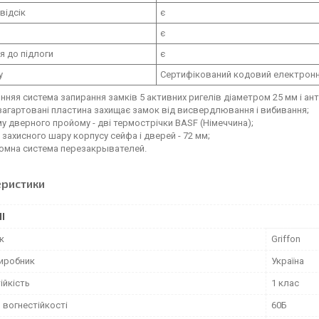
відсік
є
є
я до підлоги
є
у
Сертифікований кодовий електронн
онняя система запирання замків 5 активних ригелів діаметром 25 мм і ант
 загартовані пластина захищає замок від висвердлювання і вибивання;
му дверного пройому - дві термострічки BASF (Німеччина);
 захисного шару корпусу сейфа і дверей - 72 мм;
ломна система перезакрывателей.
еристики
І
к
Griffon
виробник
Україна
ійкість
1 клас
 вогнестійкості
60Б