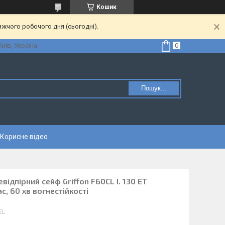
Кошик
ижчого робочого дня (сьогодні).
Київ, Україна
Пошук...
Корисне відео
відпірний сейф Griffon F60CL I. 130 ET
с, 60 хв вогнестійкості
EL