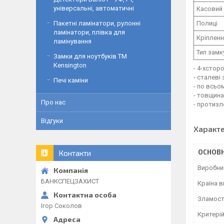
універсальні, автоматичні
Касовий 
Пакетні ламінатори, рулонні
Полиці
ламінатори, плівка для
Кріпленн
ламінування
Тип замк
Замки для ноутбуків ТМ
Kensington
- 4-хстор
- сталеві
Печі каміни
- по всьо
- товщина
Про нас
- протиз
Відгуки
Характ
ОСНОВН
Контакти
Виробни
БАНКСПЕЦЗАХИСТ
Країна 
Зламост
Ігор Соколов
Критерій