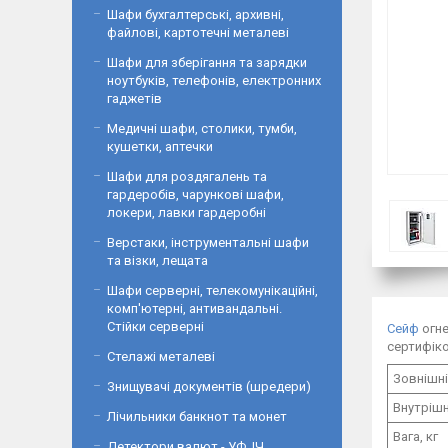
Шафи бухгалтерські, архивні,
файлові, картотечні металеві
Шафи для зберігання та зарядки
ноутбуків, телефонів, електронних
гаджетів
Медичні шафи, столики, тумби,
кушетки, аптечки
Шафи для роздягалень та
гардеробів, чарункові шафи,
локери, лавки гардеробні
Верстаки, інструментальні шафи
та візки, лещата
Шафи серверні, телекомунікаційні,
комп'ютерні, антивандальні.
Стійки серверні
Сейф
огне
сертифіко
Стелажі металеві
Зовнішні
Знищувачі документів (шредери)
Внутрішн
Лічильники банкнот та монет
Вага, кг
Детектори валют - УФ, ІЧ,